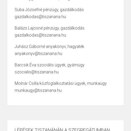
Suba Józsefné pénzügy, gazdálkodás
gazdalkodas@tiszanana.hu
Balázs Lajosné pénzügy, gazdálkodás
gazdalkodas@tiszanana.hu
Juhász Gáborné anyakönyv, hagyaték
anyakonyv@tiszanana.hu
Barcsik Éva szociális ügyek, gyámügy
szocialis@tiszanana.hu
Molnár Csilla közfoglalkoztatási ügyek, munkaügy
munkaugy@tiszanana.hu
LÉPÉSEK TISZANÁNÁN A SZEGREGÁTUMBAN