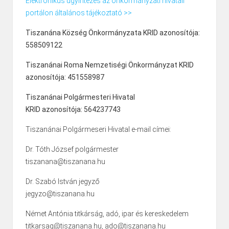
Elektronikus ügyintézés az önkormányzati hivatali
portálon általános tájékoztató >>
Tiszanána Község Önkormányzata KRID azonosítója:
558509122
Tiszanánai Roma Nemzetiségi Önkormányzat KRID
azonosítója: 451558987
Tiszanánai Polgármesteri Hivatal
KRID azonosítója: 564237743
Tiszanánai Polgármeseri Hivatal e-mail címei:
Dr. Tóth József polgármester
tiszanana@tiszanana.hu
Dr. Szabó István jegyző
jegyzo@tiszanana.hu
Német Antónia titkárság, adó, ipar és kereskedelem
titkarsag@tiszanana.hu, ado@tiszanana.hu