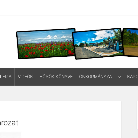
LÉRIA
VIDEÓK
HŐSÖK KÖNYVE
ÖNKORMÁNYZAT
KAP
ározat