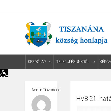
KEZDŐLAP
TELEPÜLÉSÜNKRŐL
KÉPGA
Eszköztár megnyitása
Admin.tiszanana
HVB 21. hat