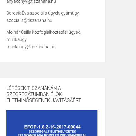
anyakonyv@tiszanana.hu
Barcsik Éva szociális ügyek, gyámügy
szocialis@tiszanana.hu
Molnár Csilla közfoglalkoztatási ügyek,
munkaügy
munkaugy@tiszanana.hu
LÉPÉSEK TISZANÁNÁN A
SZEGREGÁTUMBAN ÉLŐK
ÉLETMINŐSÉGÉNEK JAVÍTÁSÁÉRT