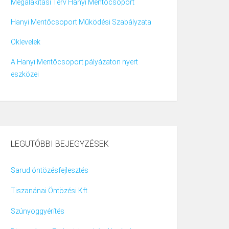
Megalakítási Terv Hanyi Mentőcsoport
Hanyi Mentőcsoport Működési Szabályzata
Oklevelek
A Hanyi Mentőcsoport pályázaton nyert
eszközei
LEGUTÓBBI BEJEGYZÉSEK
Sarud öntözésfejlesztés
Tiszanánai Öntözési Kft.
Szúnyoggyérítés