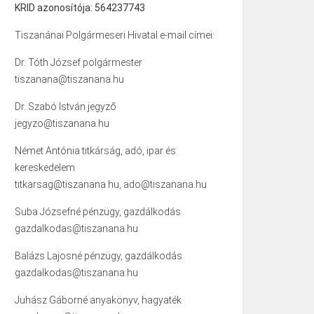
KRID azonosítója: 564237743
Tiszanánai Polgármeseri Hivatal e-mail címei:
Dr. Tóth József polgármester
tiszanana@tiszanana.hu
Dr. Szabó István jegyző
jegyzo@tiszanana.hu
Német Antónia titkárság, adó, ipar és
kereskedelem
titkarsag@tiszanana.hu, ado@tiszanana.hu
Suba Józsefné pénzügy, gazdálkodás
gazdalkodas@tiszanana.hu
Balázs Lajosné pénzügy, gazdálkodás
gazdalkodas@tiszanana.hu
Juhász Gáborné anyakönyv, hagyaték