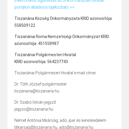
Elektronikus ügyintézés az önkormányzati hivatali
portálon általános tájékoztató >>
Tiszanána Község Önkormányzata KRID azonosítója:
558509122
Tiszanánai Roma Nemzetiségi Önkormányzat KRID
azonosítója: 451558987
Tiszanánai Polgármesteri Hivatal
KRID azonosítója: 564237743
Tiszanánai Polgármeseri Hivatal e-mail címei:
Dr. Tóth József polgármester
tiszanana@tiszanana.hu
Dr. Szabó István jegyző
jegyzo@tiszanana.hu
Német Antónia titkárság, adó, ipar és kereskedelem
titkarsag@tiszanana.hu, ado@tiszanana.hu