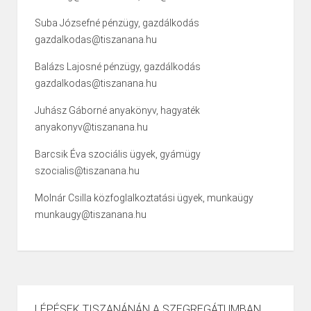
Suba Józsefné pénzügy, gazdálkodás
gazdalkodas@tiszanana.hu
Balázs Lajosné pénzügy, gazdálkodás
gazdalkodas@tiszanana.hu
Juhász Gáborné anyakönyv, hagyaték
anyakonyv@tiszanana.hu
Barcsik Éva szociális ügyek, gyámügy
szocialis@tiszanana.hu
Molnár Csilla közfoglalkoztatási ügyek, munkaügy
munkaugy@tiszanana.hu
LÉPÉSEK TISZANÁNÁN A SZEGREGÁTUMBAN