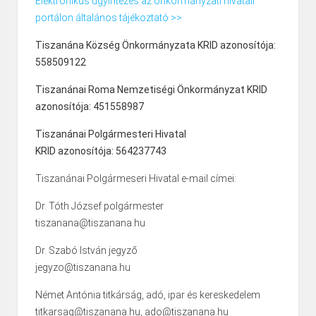
Elektronikus ügyintézés az önkormányzati hivatali
portálon általános tájékoztató >>
Tiszanána Község Önkormányzata KRID azonosítója:
558509122
Tiszanánai Roma Nemzetiségi Önkormányzat KRID
azonosítója: 451558987
Tiszanánai Polgármesteri Hivatal
KRID azonosítója: 564237743
Tiszanánai Polgármeseri Hivatal e-mail címei:
Dr. Tóth József polgármester
tiszanana@tiszanana.hu
Dr. Szabó István jegyző
jegyzo@tiszanana.hu
Német Antónia titkárság, adó, ipar és kereskedelem
titkarsag@tiszanana.hu, ado@tiszanana.hu