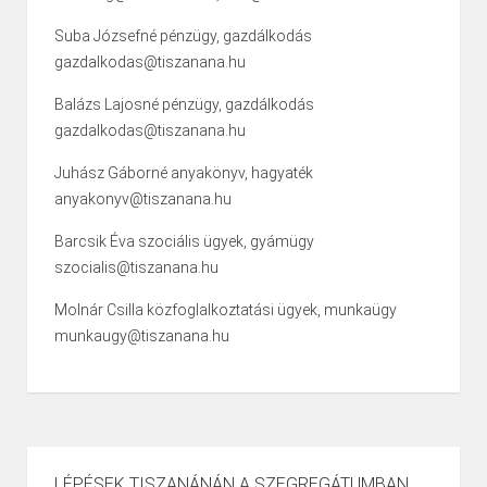
Suba Józsefné pénzügy, gazdálkodás
gazdalkodas@tiszanana.hu
Balázs Lajosné pénzügy, gazdálkodás
gazdalkodas@tiszanana.hu
Juhász Gáborné anyakönyv, hagyaték
anyakonyv@tiszanana.hu
Barcsik Éva szociális ügyek, gyámügy
szocialis@tiszanana.hu
Molnár Csilla közfoglalkoztatási ügyek, munkaügy
munkaugy@tiszanana.hu
LÉPÉSEK TISZANÁNÁN A SZEGREGÁTUMBAN