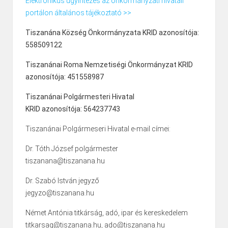
Elektronikus ügyintézés az önkormányzati hivatali
portálon általános tájékoztató >>
Tiszanána Község Önkormányzata KRID azonosítója:
558509122
Tiszanánai Roma Nemzetiségi Önkormányzat KRID
azonosítója: 451558987
Tiszanánai Polgármesteri Hivatal
KRID azonosítója: 564237743
Tiszanánai Polgármeseri Hivatal e-mail címei:
Dr. Tóth József polgármester
tiszanana@tiszanana.hu
Dr. Szabó István jegyző
jegyzo@tiszanana.hu
Német Antónia titkárság, adó, ipar és kereskedelem
titkarsag@tiszanana.hu, ado@tiszanana.hu