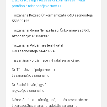
Elektronikus ügyintézés az önkormányzati hivatali
portálon általános tájékoztató >>
Tiszanána Község Önkormányzata KRID azonosítója:
558509122
Tiszanánai Roma Nemzetiségi Önkormányzat KRID
azonosítója: 451558987
Tiszanánai Polgármesteri Hivatal
KRID azonosítója: 564237743
Tiszanánai Polgármeseri Hivatal e-mail címei:
Dr. Tóth József polgármester
tiszanana@tiszanana.hu
Dr. Szabó István jegyző
jegyzo@tiszanana.hu
Német Antónia titkárság, adó, ipar és kereskedelem
titkarsag@tiszanana.hu, ado@tiszanana.hu