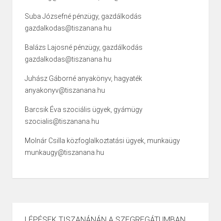
Suba Józsefné pénzügy, gazdálkodás
gazdalkodas@tiszanana.hu
Balázs Lajosné pénzügy, gazdálkodás
gazdalkodas@tiszanana.hu
Juhász Gáborné anyakönyv, hagyaték
anyakonyv@tiszanana.hu
Barcsik Éva szociális ügyek, gyámügy
szocialis@tiszanana.hu
Molnár Csilla közfoglalkoztatási ügyek, munkaügy
munkaugy@tiszanana.hu
LÉPÉSEK TISZANÁNÁN A SZEGREGÁTUMBAN