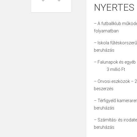
NYERTES 
– A futballklub működé
folyamatb
– Iskola fűtéskorszerűs
beruházá
– Falunapok és eg
3 millió Ft
– Orvosi eszközök – 
beszerzé
– Térfigyelő kameraren
beruházá
– Számítás- és irodate
beruházás