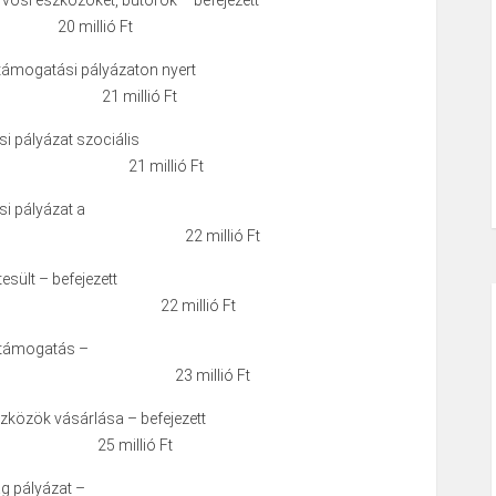
vosi eszközöket, bútorok – befejezett
0 millió Ft
 támogatási pályázaton nyert
1 millió Ft
i pályázat szociális
 millió Ft
si pályázat a
ak 22 millió Ft
tesült – befejezett
s 22 millió Ft
i támogatás –
tt 23 millió Ft
szközök vásárlása – befejezett
25 millió Ft
ag pályázat –