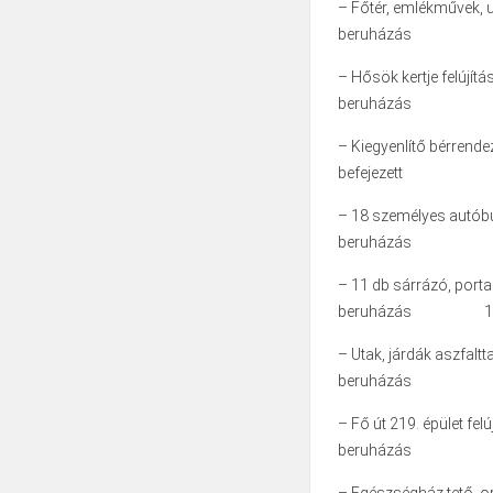
– Főtér, emlékművek, ut
beruházás 7 m
– Hősök kertje felújít
beruházá
– Kiegyenlítő bérrende
befejezett 10
– 18 személyes autóbu
beruházá
– 11 db sárrázó, portal
beruházás 15 mi
– Utak, járdák aszfaltta
beruházás 
– Fő út 219. épület fe
beruházás 