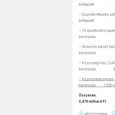
befejeze
– Szünidei étkezési pá
befejeze
– 10 épületünkre napel
beruházás 
– Strand és kikötő fel
beruházás 333
– Közösségi ház, Csil
beruházás 390 m
– Közmunkaprogram, e
beruházás 1330 mil
Ös
2,470 milliárd Ft
admin.tiszanana