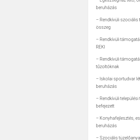
– Egészségház tető, or
beruházás 2
– Rendkívüli szociális
összeg 2
– Rendkívüli támogatás
REKI 21
– Rendkívüli támogatá
tűzoltókn
– Iskolai sportudvar lé
beruházá
– Rendkívüli település
befejeze
– Konyhafejlesztés, e
beruházás 
– Szociális tüzelőany