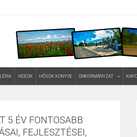
LÉRIA
VIDEÓK
HŐSÖK KÖNYVE
ÖNKORMÁNYZAT
KAP
T 5 ÉV FONTOSABB
SAI, FEJLESZTÉSEI,