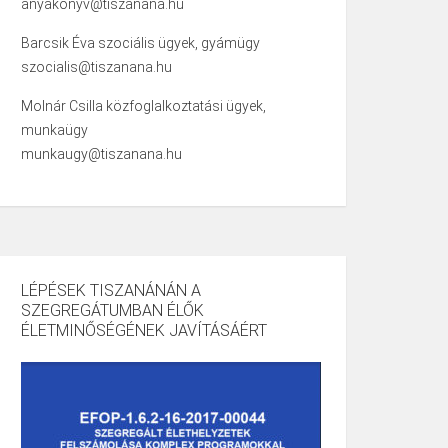
anyakonyv@tiszanana.hu
Barcsik Éva szociális ügyek, gyámügy
szocialis@tiszanana.hu
Molnár Csilla közfoglalkoztatási ügyek,
munkaügy
munkaugy@tiszanana.hu
LÉPÉSEK TISZANÁNÁN A
SZEGREGÁTUMBAN ÉLŐK
ÉLETMINŐSÉGÉNEK JAVÍTÁSÁÉRT