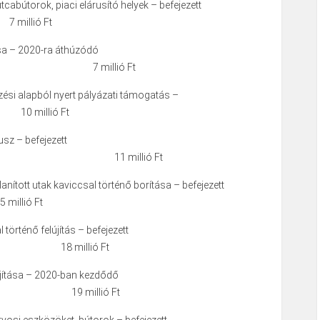
cabútorok, piaci elárusító helyek – befejezett
illió Ft
ása – 2020-ra áthúzódó
s 7 millió Ft
zési alapból nyert pályázati támogatás –
 millió Ft
sz – befejezett
s 11 millió Ft
anított utak kaviccsal történő borítása – befejezett
llió Ft
l történő felújítás – befejezett
18 millió Ft
lújítása – 2020-ban kezdődő
19 millió Ft