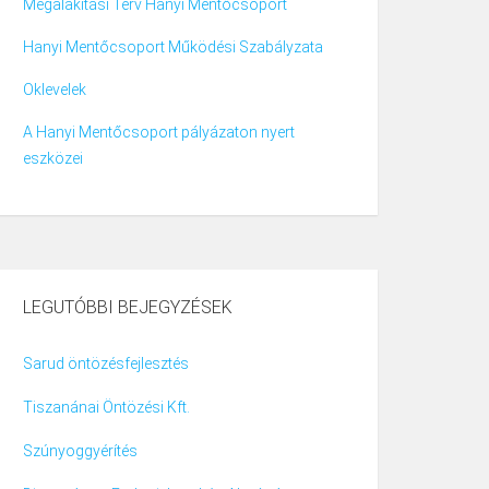
Megalakítási Terv Hanyi Mentőcsoport
Hanyi Mentőcsoport Működési Szabályzata
Oklevelek
A Hanyi Mentőcsoport pályázaton nyert
eszközei
LEGUTÓBBI BEJEGYZÉSEK
Sarud öntözésfejlesztés
Tiszanánai Öntözési Kft.
Szúnyoggyérítés