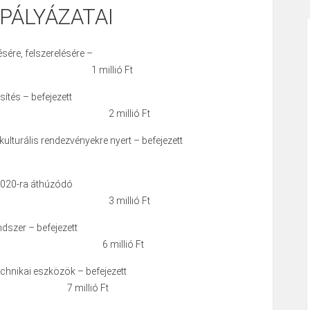
PÁLYÁZATAI
sére, felszerelésére –
an 1 millió Ft
ítés – befejezett
s 2 millió Ft
yéb kulturális rendezvényekre nyert – befejezett
2020-ra áthúzódó
s 3 millió Ft
dszer – befejezett
s 6 millió Ft
chnikai eszközök – befejezett
 7 millió Ft