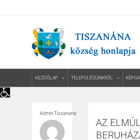
KEZDŐLAP
TELEPÜLÉSÜNKRŐL
KÉPGA
Eszköztár megnyitása
Admin.tiszanana
AZ ELMÚL
BERUHÁZÁ