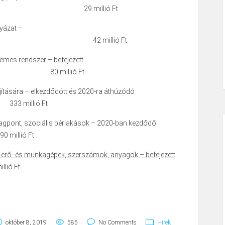
tt 29 millió Ft
lyázat –
tt 42 millió Ft
emes rendszer – befejezett
80 millió Ft
újítására – elkezdődött és 2020-ra áthúzódó
 millió Ft
lagpont, szociális bérlakások – 2020-ban kezdődő
illió Ft
rő- és munkagépek, szerszámok, anyagok – befejezett
lió Ft
szesen:
október 8, 2019
585
No Comments
Hírek