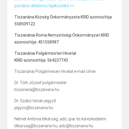
portálon általános tájékoztató >>
Tiszanána Község Önkormányzata KRID azonosítója:
558509122
Tiszanánai Roma Nemzetiségi Önkormányzat KRID
azonosítója: 451558987
Tiszanánai Polgármesteri Hivatal
KRID azonosítója: 564237743
Tiszanánai Polgármeseri Hivatal e-mail címei:
Dr. Tóth József polgármester
tiszanana@tiszanana.hu
Dr. Szabó István jegyző
jegyzo@tiszanana.hu
Német Antónia titkárság, adó, ipar és kereskedelem
titkarsag@tiszanana.hu, ado@tiszanana.hu