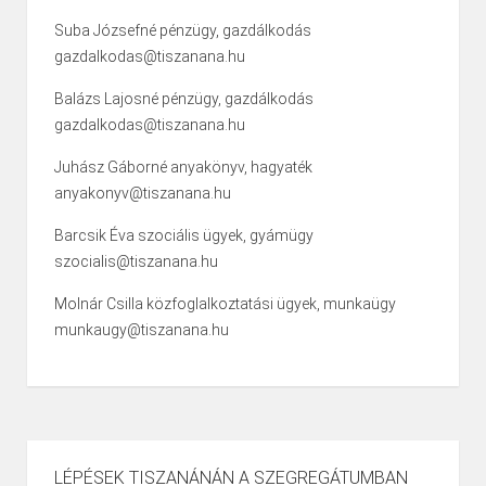
Suba Józsefné pénzügy, gazdálkodás
gazdalkodas@tiszanana.hu
Balázs Lajosné pénzügy, gazdálkodás
gazdalkodas@tiszanana.hu
Juhász Gáborné anyakönyv, hagyaték
anyakonyv@tiszanana.hu
Barcsik Éva szociális ügyek, gyámügy
szocialis@tiszanana.hu
Molnár Csilla közfoglalkoztatási ügyek, munkaügy
munkaugy@tiszanana.hu
LÉPÉSEK TISZANÁNÁN A SZEGREGÁTUMBAN