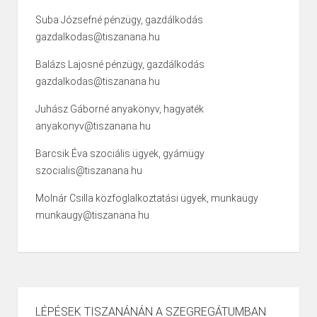
Suba Józsefné pénzügy, gazdálkodás
gazdalkodas@tiszanana.hu
Balázs Lajosné pénzügy, gazdálkodás
gazdalkodas@tiszanana.hu
Juhász Gáborné anyakönyv, hagyaték
anyakonyv@tiszanana.hu
Barcsik Éva szociális ügyek, gyámügy
szocialis@tiszanana.hu
Molnár Csilla közfoglalkoztatási ügyek, munkaügy
munkaugy@tiszanana.hu
LÉPÉSEK TISZANÁNÁN A SZEGREGÁTUMBAN