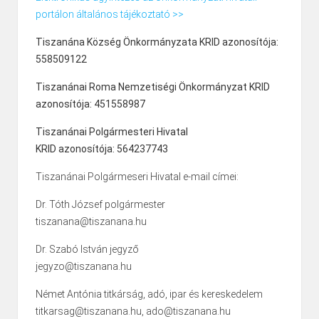
portálon általános tájékoztató >>
Tiszanána Község Önkormányzata KRID azonosítója:
558509122
Tiszanánai Roma Nemzetiségi Önkormányzat KRID
azonosítója: 451558987
Tiszanánai Polgármesteri Hivatal
KRID azonosítója: 564237743
Tiszanánai Polgármeseri Hivatal e-mail címei:
Dr. Tóth József polgármester
tiszanana@tiszanana.hu
Dr. Szabó István jegyző
jegyzo@tiszanana.hu
Német Antónia titkárság, adó, ipar és kereskedelem
titkarsag@tiszanana.hu, ado@tiszanana.hu