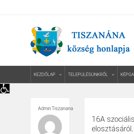
KEZDŐLAP
TELEPÜLÉSÜNKRŐL
KÉPGA
Eszköztár megnyitása
Admin.tiszanana
16A szociáli
elosztásáról.