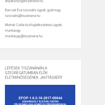
anyakonyv@tiszanana.hu
Barcsik Éva szociális ügyek, gyámügy
szocialis@tiszanana.hu
Molnár Csilla közfoglalkoztatási ügyek,
munkaügy
munkaugy@tiszanana.hu
LÉPÉSEK TISZANÁNÁN A
SZEGREGÁTUMBAN ÉLŐK
ÉLETMINŐSÉGÉNEK JAVÍTÁSÁÉRT