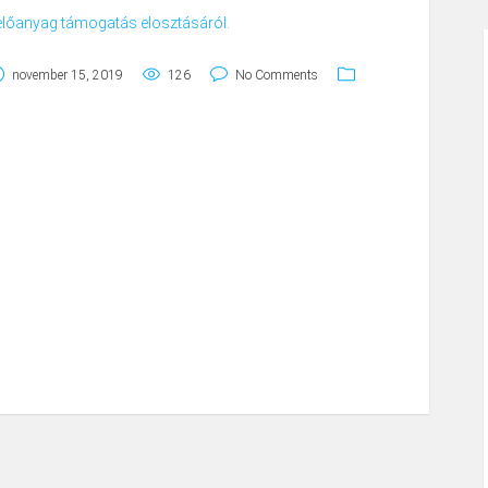
zelőanyag támogatás elosztásáról.
november 15, 2019
126
No Comments