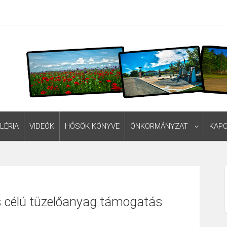
LÉRIA
VIDEÓK
HŐSÖK KÖNYVE
ÖNKORMÁNYZAT
KAP
s célú tüzelőanyag támogatás