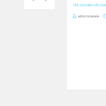
16A szociális célú tü
admin.tiszanana