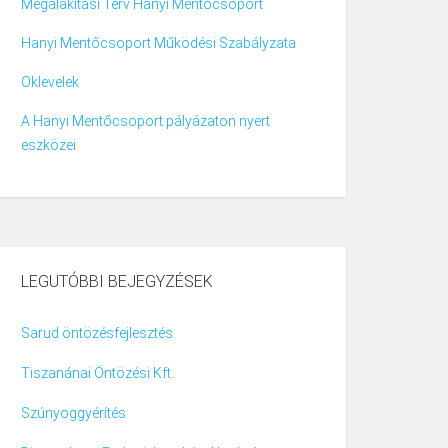
Megalakítási Terv Hanyi Mentőcsoport
Hanyi Mentőcsoport Működési Szabályzata
Oklevelek
A Hanyi Mentőcsoport pályázaton nyert
eszközei
LEGUTÓBBI BEJEGYZÉSEK
Sarud öntözésfejlesztés
Tiszanánai Öntözési Kft.
Szúnyoggyérítés