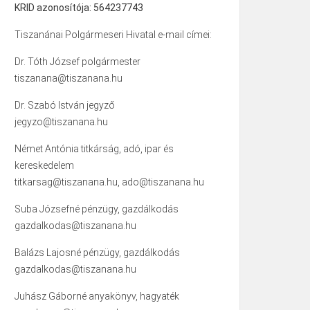
KRID azonosítója: 564237743
Tiszanánai Polgármeseri Hivatal e-mail címei:
Dr. Tóth József polgármester
tiszanana@tiszanana.hu
Dr. Szabó István jegyző
jegyzo@tiszanana.hu
Német Antónia titkárság, adó, ipar és
kereskedelem
titkarsag@tiszanana.hu, ado@tiszanana.hu
Suba Józsefné pénzügy, gazdálkodás
gazdalkodas@tiszanana.hu
Balázs Lajosné pénzügy, gazdálkodás
gazdalkodas@tiszanana.hu
Juhász Gáborné anyakönyv, hagyaték