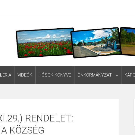
LÉRIA
VIDEÓK
HŐSÖK KÖNYVE
ÖNKORMÁNYZAT
KAP
XI.29.) RENDELET:
NA KÖZSÉG