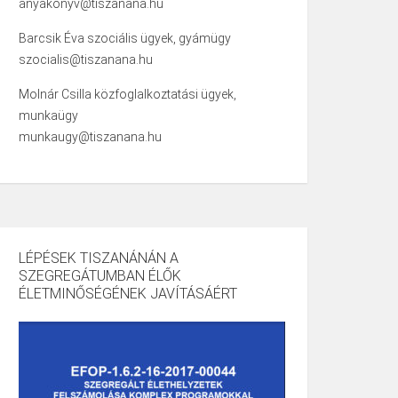
anyakonyv@tiszanana.hu
Barcsik Éva szociális ügyek, gyámügy
szocialis@tiszanana.hu
Molnár Csilla közfoglalkoztatási ügyek,
munkaügy
munkaugy@tiszanana.hu
LÉPÉSEK TISZANÁNÁN A
SZEGREGÁTUMBAN ÉLŐK
ÉLETMINŐSÉGÉNEK JAVÍTÁSÁÉRT