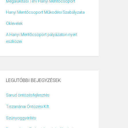
Megalakítási Terv Hanyi Mentőcsoport
Hanyi Mentőcsoport Működési Szabályzata
Oklevelek
A Hanyi Mentőcsoport pályázaton nyert
eszközei
LEGUTÓBBI BEJEGYZÉSEK
Sarud öntözésfejlesztés
Tiszanánai Öntözési Kft.
Szúnyoggyérítés