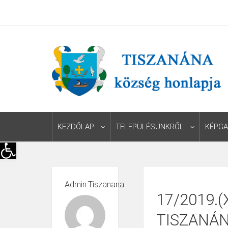
KEZDŐLAP
TELEPÜLÉSÜNKRŐL
KÉPGA
Eszköztár megnyitása
Admin.tiszanana
17/2019.(
TISZANÁ