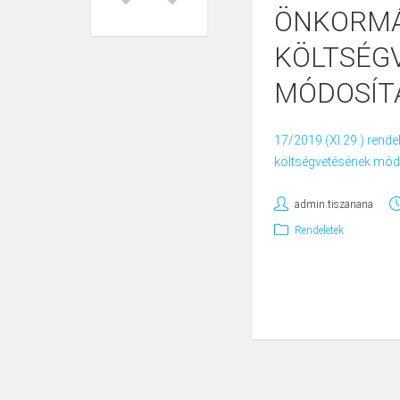
ÖNKORMÁ
KÖLTSÉG
MÓDOSÍT
17/2019.(XI.29.) rend
költségvetésének mód
admin.tiszanana
Rendeletek