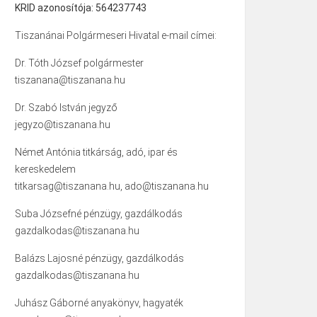
KRID azonosítója: 564237743
Tiszanánai Polgármeseri Hivatal e-mail címei:
Dr. Tóth József polgármester
tiszanana@tiszanana.hu
Dr. Szabó István jegyző
jegyzo@tiszanana.hu
Német Antónia titkárság, adó, ipar és
kereskedelem
titkarsag@tiszanana.hu, ado@tiszanana.hu
Suba Józsefné pénzügy, gazdálkodás
gazdalkodas@tiszanana.hu
Balázs Lajosné pénzügy, gazdálkodás
gazdalkodas@tiszanana.hu
Juhász Gáborné anyakönyv, hagyaték