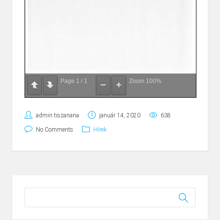
Page
1
/
1
Zoom
100%
admin.tiszanana
január 14, 2020
638
No Comments
Hírek