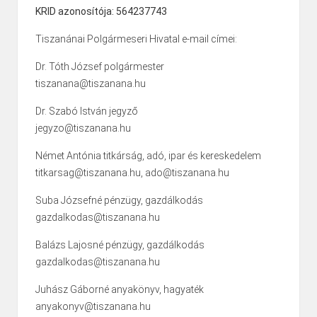
KRID azonosítója: 564237743
Tiszanánai Polgármeseri Hivatal e-mail címei:
Dr. Tóth József polgármester
tiszanana@tiszanana.hu
Dr. Szabó István jegyző
jegyzo@tiszanana.hu
Német Antónia titkárság, adó, ipar és kereskedelem
titkarsag@tiszanana.hu, ado@tiszanana.hu
Suba Józsefné pénzügy, gazdálkodás
gazdalkodas@tiszanana.hu
Balázs Lajosné pénzügy, gazdálkodás
gazdalkodas@tiszanana.hu
Juhász Gáborné anyakönyv, hagyaték
anyakonyv@tiszanana.hu