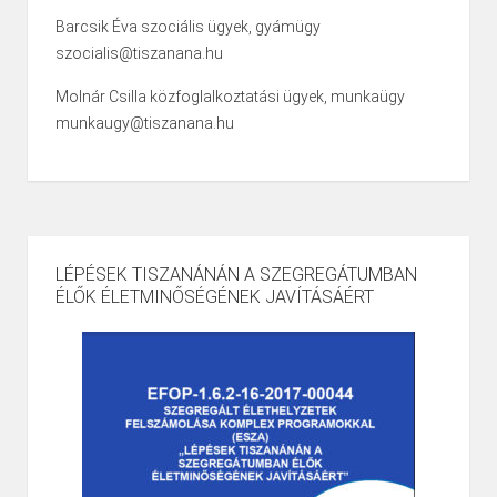
Barcsik Éva szociális ügyek, gyámügy
szocialis@tiszanana.hu
Molnár Csilla közfoglalkoztatási ügyek, munkaügy
munkaugy@tiszanana.hu
LÉPÉSEK TISZANÁNÁN A SZEGREGÁTUMBAN
ÉLŐK ÉLETMINŐSÉGÉNEK JAVÍTÁSÁÉRT