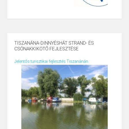
TISZANÁNA-DINNYÉSHÁT STRAND- ÉS
CSÓNAKKIKÖTŐ FEJLESZTÉSE
Jelentős turisztikai fejlesztés Tiszanánán