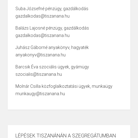
Suba Józsefné pénzügy, gazdálkodás
gazdalkodas@tiszanana.hu
Balázs Lajosné pénzügy, gazdálkodás
gazdalkodas@tiszanana.hu
Juhász Gáborné anyakönyv, hagyaték
anyakonyv@tiszanana.hu
Barcsik Éva szociális ügyek, gyámügy
szocialis@tiszanana.hu
Molnár Csilla közfoglalkoztatási ügyek, munkaügy
munkaugy@tiszanana.hu
LÉPÉSEK TISZANÁNÁN A SZEGREGÁTUMBAN