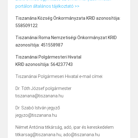
portálon általános tájékoztató >>
Tiszanána Község Önkormányzata KRID azonosítója:
558509122
Tiszanánai Roma Nemzetiségi Önkormányzat KRID
azonosítója: 451558987
Tiszanánai Polgármesteri Hivatal
KRID azonosítója: 564237743
Tiszanánai Polgármeseri Hivatal e-mail címei:
Dr. Tóth József polgármester
tiszanana@tiszanana.hu
Dr. Szabó István jegyző
jegyzo@tiszanana.hu
Német Antónia titkárság, adó, ipar és kereskedelem
titkarsag@tiszanana.hu, ado@tiszanana.hu