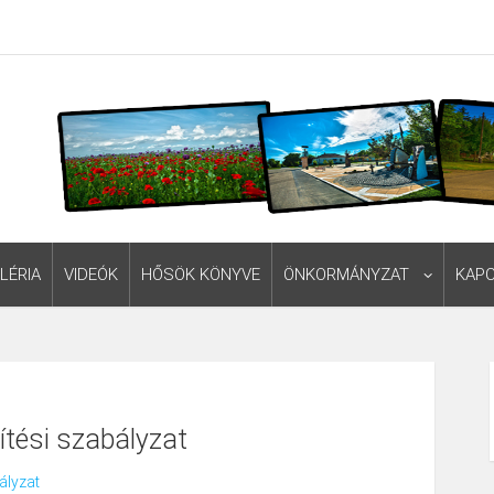
LÉRIA
VIDEÓK
HŐSÖK KÖNYVE
ÖNKORMÁNYZAT
KAP
tési szabályzat
ályzat