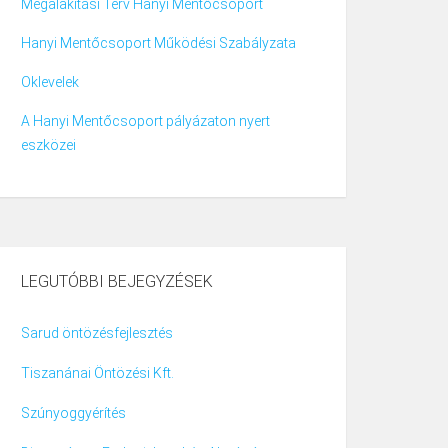
Megalakítási Terv Hanyi Mentőcsoport
Hanyi Mentőcsoport Működési Szabályzata
Oklevelek
A Hanyi Mentőcsoport pályázaton nyert
eszközei
LEGUTÓBBI BEJEGYZÉSEK
Sarud öntözésfejlesztés
Tiszanánai Öntözési Kft.
Szúnyoggyérítés