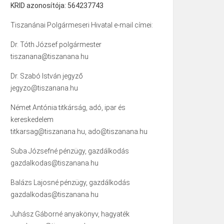
KRID azonosítója: 564237743
Tiszanánai Polgármeseri Hivatal e-mail címei:
Dr. Tóth József polgármester
tiszanana@tiszanana.hu
Dr. Szabó István jegyző
jegyzo@tiszanana.hu
Német Antónia titkárság, adó, ipar és
kereskedelem
titkarsag@tiszanana.hu, ado@tiszanana.hu
Suba Józsefné pénzügy, gazdálkodás
gazdalkodas@tiszanana.hu
Balázs Lajosné pénzügy, gazdálkodás
gazdalkodas@tiszanana.hu
Juhász Gáborné anyakönyv, hagyaték