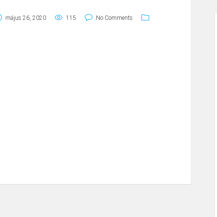
május 26, 2020
115
No Comments