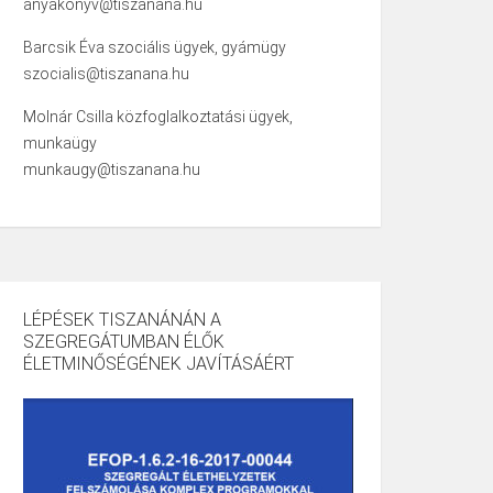
anyakonyv@tiszanana.hu
Barcsik Éva szociális ügyek, gyámügy
szocialis@tiszanana.hu
Molnár Csilla közfoglalkoztatási ügyek,
munkaügy
munkaugy@tiszanana.hu
LÉPÉSEK TISZANÁNÁN A
SZEGREGÁTUMBAN ÉLŐK
ÉLETMINŐSÉGÉNEK JAVÍTÁSÁÉRT