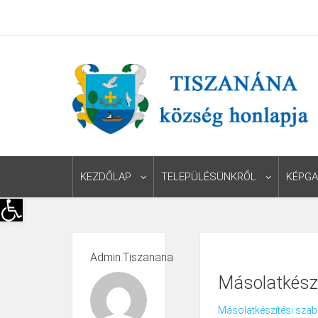
KEZDŐLAP
TELEPÜLÉSÜNKRŐL
KÉPGA
Eszköztár megnyitása
Admin.tiszanana
Másolatkészí
Másolatkészítési szab