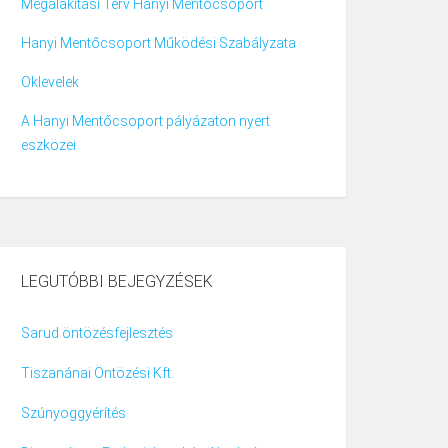
Megalakítási Terv Hanyi Mentőcsoport
Hanyi Mentőcsoport Működési Szabályzata
Oklevelek
A Hanyi Mentőcsoport pályázaton nyert
eszközei
LEGUTÓBBI BEJEGYZÉSEK
Sarud öntözésfejlesztés
Tiszanánai Öntözési Kft.
Szúnyoggyérítés