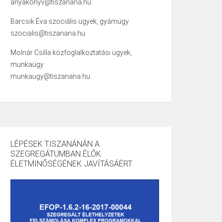
anyakonyv@tiszanana.hu
Barcsik Éva szociális ügyek, gyámügy
szocialis@tiszanana.hu
Molnár Csilla közfoglalkoztatási ügyek,
munkaügy
munkaugy@tiszanana.hu
LÉPÉSEK TISZANÁNÁN A
SZEGREGÁTUMBAN ÉLŐK
ÉLETMINŐSÉGÉNEK JAVÍTÁSÁÉRT