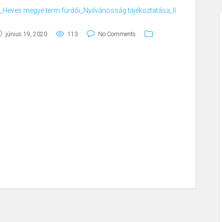
eves megye term.fürdői_Nyilvánosság tájékoztatása_II
június 19, 2020
113
No Comments