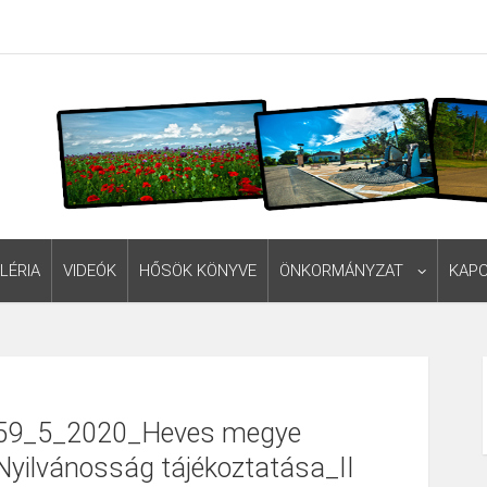
LÉRIA
VIDEÓK
HŐSÖK KÖNYVE
ÖNKORMÁNYZAT
KAP
9_5_2020_Heves megye
Nyilvánosság tájékoztatása_II