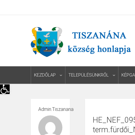
KEZDŐLAP
TELEPÜLÉSÜNKRŐL
KÉPGA
Eszköztár megnyitása
Admin.tiszanana
HE_NEF_095
term.fürdői_