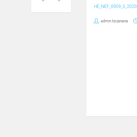
HE_NEF_0959_5_2020_H
admin.tiszanana