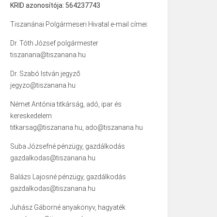
KRID azonosítója: 564237743
Tiszanánai Polgármeseri Hivatal e-mail címei:
Dr. Tóth József polgármester
tiszanana@tiszanana.hu
Dr. Szabó István jegyző
jegyzo@tiszanana.hu
Német Antónia titkárság, adó, ipar és
kereskedelem
titkarsag@tiszanana.hu, ado@tiszanana.hu
Suba Józsefné pénzügy, gazdálkodás
gazdalkodas@tiszanana.hu
Balázs Lajosné pénzügy, gazdálkodás
gazdalkodas@tiszanana.hu
Juhász Gáborné anyakönyv, hagyaték