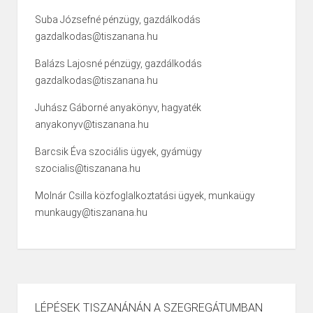
Suba Józsefné pénzügy, gazdálkodás
gazdalkodas@tiszanana.hu
Balázs Lajosné pénzügy, gazdálkodás
gazdalkodas@tiszanana.hu
Juhász Gáborné anyakönyv, hagyaték
anyakonyv@tiszanana.hu
Barcsik Éva szociális ügyek, gyámügy
szocialis@tiszanana.hu
Molnár Csilla közfoglalkoztatási ügyek, munkaügy
munkaugy@tiszanana.hu
LÉPÉSEK TISZANÁNÁN A SZEGREGÁTUMBAN