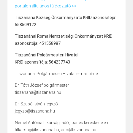
portálon általános tájékoztató >>
Tiszanána Község Önkormányzata KRID azonosítója:
558509122
Tiszanánai Roma Nemzetiségi Önkormányzat KRID
azonosítója: 451558987
Tiszanánai Polgármesteri Hivatal
KRID azonosítója: 564237743
Tiszanánai Polgármeseri Hivatal e-mail címei:
Dr. Tóth József polgármester
tiszanana@tiszanana.hu
Dr. Szabó István jegyző
jegyzo@tiszanana.hu
Német Antónia titkárság, adó, ipar és kereskedelem
titkarsag@tiszanana.hu, ado@tiszanana.hu