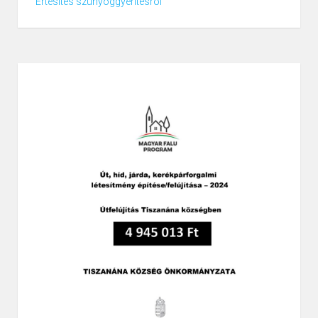
Értesítés szúnyoggyérítésről