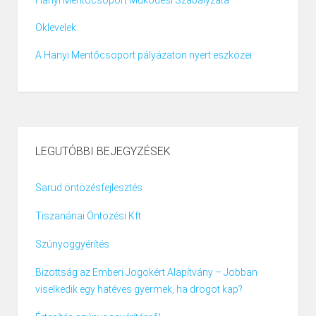
Hanyi Mentőcsoport Működési Szabályzata
Oklevelek
A Hanyi Mentőcsoport pályázaton nyert eszközei
LEGUTÓBBI BEJEGYZÉSEK
Sarud öntözésfejlesztés
Tiszanánai Öntözési Kft.
Szúnyoggyérítés
Bizottság az Emberi Jogokért Alapítvány – Jobban
viselkedik egy hatéves gyermek, ha drogot kap?