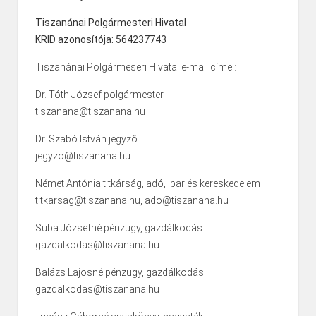
Tiszanánai Polgármesteri Hivatal
KRID azonosítója: 564237743
Tiszanánai Polgármeseri Hivatal e-mail címei:
Dr. Tóth József polgármester
tiszanana@tiszanana.hu
Dr. Szabó István jegyző
jegyzo@tiszanana.hu
Német Antónia titkárság, adó, ipar és kereskedelem
titkarsag@tiszanana.hu, ado@tiszanana.hu
Suba Józsefné pénzügy, gazdálkodás
gazdalkodas@tiszanana.hu
Balázs Lajosné pénzügy, gazdálkodás
gazdalkodas@tiszanana.hu