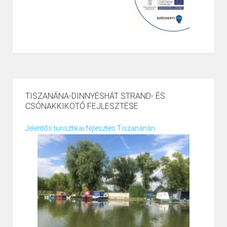
TISZANÁNA-DINNYÉSHÁT STRAND- ÉS
CSÓNAKKIKÖTŐ FEJLESZTÉSE
Jelentős turisztikai fejlesztés Tiszanánán