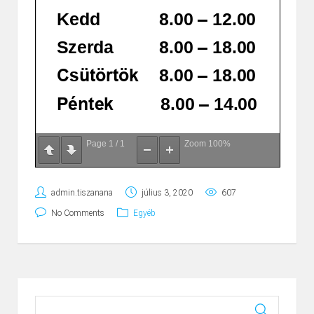
Page
1
/
1
Zoom
100%
admin.tiszanana
július 3, 2020
607
No Comments
Egyéb