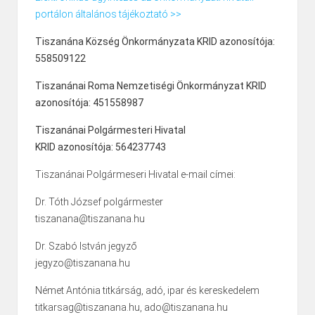
portálon általános tájékoztató >>
Tiszanána Község Önkormányzata KRID azonosítója:
558509122
Tiszanánai Roma Nemzetiségi Önkormányzat KRID
azonosítója: 451558987
Tiszanánai Polgármesteri Hivatal
KRID azonosítója: 564237743
Tiszanánai Polgármeseri Hivatal e-mail címei:
Dr. Tóth József polgármester
tiszanana@tiszanana.hu
Dr. Szabó István jegyző
jegyzo@tiszanana.hu
Német Antónia titkárság, adó, ipar és kereskedelem
titkarsag@tiszanana.hu, ado@tiszanana.hu