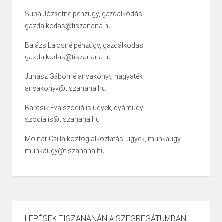
Suba Józsefné pénzügy, gazdálkodás
gazdalkodas@tiszanana.hu
Balázs Lajosné pénzügy, gazdálkodás
gazdalkodas@tiszanana.hu
Juhász Gáborné anyakönyv, hagyaték
anyakonyv@tiszanana.hu
Barcsik Éva szociális ügyek, gyámügy
szocialis@tiszanana.hu
Molnár Csilla közfoglalkoztatási ügyek, munkaügy
munkaugy@tiszanana.hu
LÉPÉSEK TISZANÁNÁN A SZEGREGÁTUMBAN