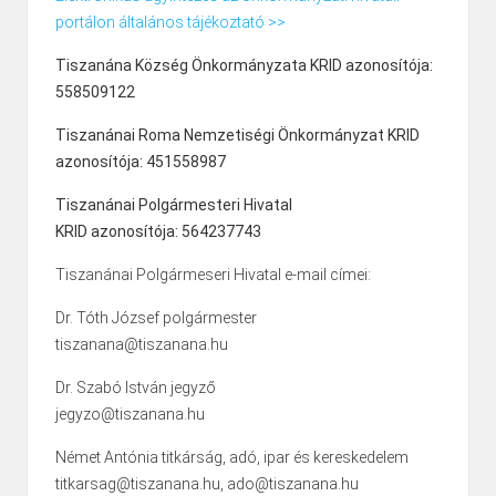
portálon általános tájékoztató >>
Tiszanána Község Önkormányzata KRID azonosítója:
558509122
Tiszanánai Roma Nemzetiségi Önkormányzat KRID
azonosítója: 451558987
Tiszanánai Polgármesteri Hivatal
KRID azonosítója: 564237743
Tiszanánai Polgármeseri Hivatal e-mail címei:
Dr. Tóth József polgármester
tiszanana@tiszanana.hu
Dr. Szabó István jegyző
jegyzo@tiszanana.hu
Német Antónia titkárság, adó, ipar és kereskedelem
titkarsag@tiszanana.hu, ado@tiszanana.hu