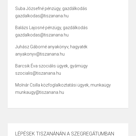
Suba Józsefné pénzügy, gazdálkodás
gazdalkodas@tiszanana.hu
Balázs Lajosné pénzügy, gazdálkodás
gazdalkodas@tiszanana.hu
Juhász Gáborné anyakönyv, hagyaték
anyakonyv@tiszanana.hu
Barcsik Éva szociális ügyek, gyámügy
szocialis@tiszanana.hu
Molnár Csilla közfoglalkoztatási ügyek, munkaügy
munkaugy@tiszanana.hu
LÉPÉSEK TISZANÁNÁN A SZEGREGÁTUMBAN