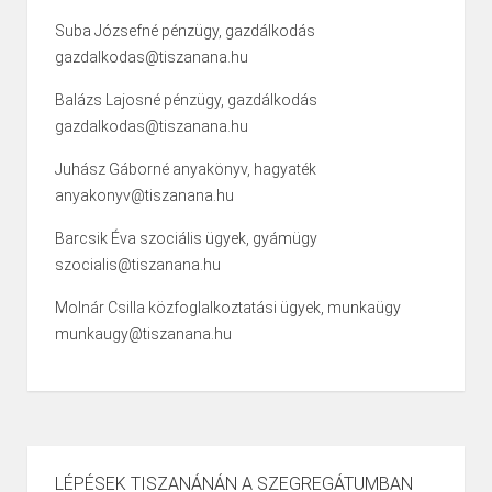
Suba Józsefné pénzügy, gazdálkodás
gazdalkodas@tiszanana.hu
Balázs Lajosné pénzügy, gazdálkodás
gazdalkodas@tiszanana.hu
Juhász Gáborné anyakönyv, hagyaték
anyakonyv@tiszanana.hu
Barcsik Éva szociális ügyek, gyámügy
szocialis@tiszanana.hu
Molnár Csilla közfoglalkoztatási ügyek, munkaügy
munkaugy@tiszanana.hu
LÉPÉSEK TISZANÁNÁN A SZEGREGÁTUMBAN