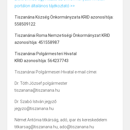
portálon általános tájékoztató >>
Tiszanána Község Önkormányzata KRID azonosítója:
558509122
Tiszanánai Roma Nemzetiségi Önkormányzat KRID
azonosítója: 451558987
Tiszanánai Polgármesteri Hivatal
KRID azonosítója: 564237743
Tiszanánai Polgármeseri Hivatal e-mail címei:
Dr. Tóth József polgármester
tiszanana@tiszanana.hu
Dr. Szabó István jegyző
jegyzo@tiszanana.hu
Német Antónia titkárság, adó, ipar és kereskedelem
titkarsag@tiszanana.hu, ado@tiszanana.hu