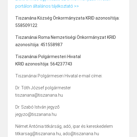
portálon általános tájékoztató >>
Tiszanána Község Önkormányzata KRID azonosítója:
558509122
Tiszanánai Roma Nemzetiségi Önkormányzat KRID
azonosítója: 451558987
Tiszanánai Polgármesteri Hivatal
KRID azonosítója: 564237743
Tiszanánai Polgármeseri Hivatal e-mail címei:
Dr. Tóth József polgármester
tiszanana@tiszanana.hu
Dr. Szabó István jegyző
jegyzo@tiszanana.hu
Német Antónia titkárság, adó, ipar és kereskedelem
titkarsag@tiszanana.hu, ado@tiszanana.hu