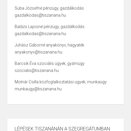
Suba Józsefné pénzügy, gazdálkodás
gazdalkodas@tiszanana.hu
Balázs Lajosné pénzügy, gazdálkodás
gazdalkodas@tiszanana.hu
Juhász Gáborné anyakönyv, hagyaték
anyakonyv@tiszanana.hu
Barcsik Éva szociális ügyek, gyámügy
szocialis@tiszanana.hu
Molnár Csilla közfoglalkoztatási ügyek, munkaügy
munkaugy@tiszanana.hu
LÉPÉSEK TISZANÁNÁN A SZEGREGÁTUMBAN