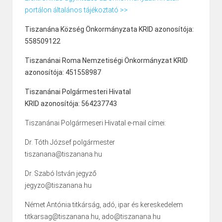
portálon általános tájékoztató >>
Tiszanána Község Önkormányzata KRID azonosítója:
558509122
Tiszanánai Roma Nemzetiségi Önkormányzat KRID
azonosítója: 451558987
Tiszanánai Polgármesteri Hivatal
KRID azonosítója: 564237743
Tiszanánai Polgármeseri Hivatal e-mail címei:
Dr. Tóth József polgármester
tiszanana@tiszanana.hu
Dr. Szabó István jegyző
jegyzo@tiszanana.hu
Német Antónia titkárság, adó, ipar és kereskedelem
titkarsag@tiszanana.hu, ado@tiszanana.hu