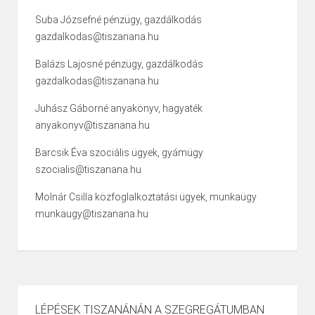
Suba Józsefné pénzügy, gazdálkodás
gazdalkodas@tiszanana.hu
Balázs Lajosné pénzügy, gazdálkodás
gazdalkodas@tiszanana.hu
Juhász Gáborné anyakönyv, hagyaték
anyakonyv@tiszanana.hu
Barcsik Éva szociális ügyek, gyámügy
szocialis@tiszanana.hu
Molnár Csilla közfoglalkoztatási ügyek, munkaügy
munkaugy@tiszanana.hu
LÉPÉSEK TISZANÁNÁN A SZEGREGÁTUMBAN