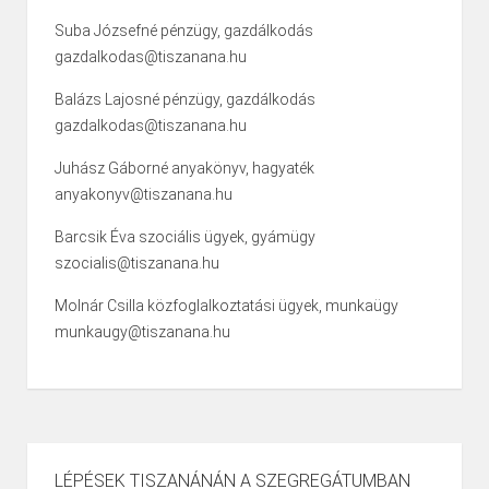
Suba Józsefné pénzügy, gazdálkodás
gazdalkodas@tiszanana.hu
Balázs Lajosné pénzügy, gazdálkodás
gazdalkodas@tiszanana.hu
Juhász Gáborné anyakönyv, hagyaték
anyakonyv@tiszanana.hu
Barcsik Éva szociális ügyek, gyámügy
szocialis@tiszanana.hu
Molnár Csilla közfoglalkoztatási ügyek, munkaügy
munkaugy@tiszanana.hu
LÉPÉSEK TISZANÁNÁN A SZEGREGÁTUMBAN