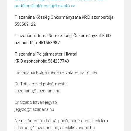
portálon általános tájékoztató >>
Tiszanána Község Önkormányzata KRID azonosítója:
558509122
Tiszanánai Roma Nemzetiségi Önkormányzat KRID
azonosítója: 451558987
Tiszanánai Polgármesteri Hivatal
KRID azonosítója: 564237743
Tiszanánai Polgármeseri Hivatal e-mail címei:
Dr. Tóth József polgármester
tiszanana@tiszanana.hu
Dr. Szabó István jegyző
jegyzo@tiszanana.hu
Német Antónia titkárság, adó, ipar és kereskedelem
titkarsag@tiszanana.hu, ado@tiszanana.hu