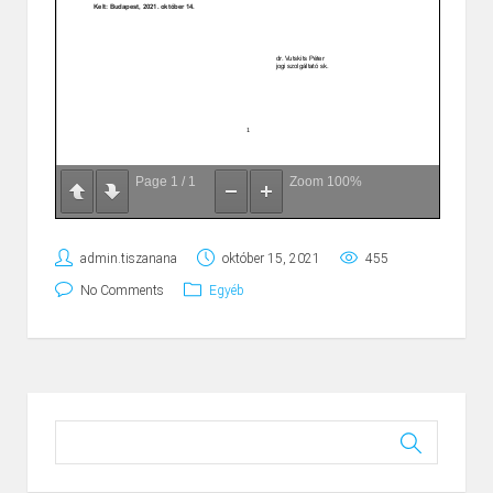
Page
1
/
1
Zoom
100%
admin.tiszanana
október 15, 2021
455
No Comments
Egyéb