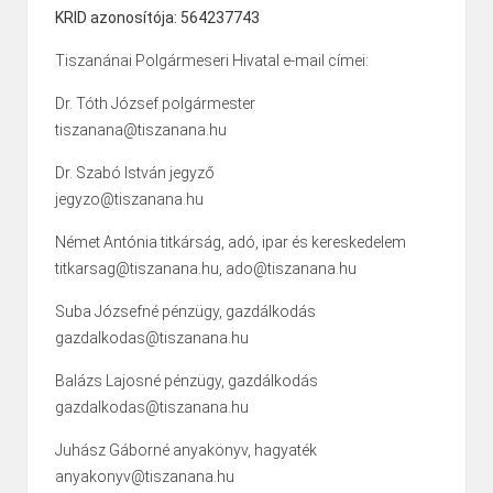
KRID azonosítója: 564237743
Tiszanánai Polgármeseri Hivatal e-mail címei:
Dr. Tóth József polgármester
tiszanana@tiszanana.hu
Dr. Szabó István jegyző
jegyzo@tiszanana.hu
Német Antónia titkárság, adó, ipar és kereskedelem
titkarsag@tiszanana.hu, ado@tiszanana.hu
Suba Józsefné pénzügy, gazdálkodás
gazdalkodas@tiszanana.hu
Balázs Lajosné pénzügy, gazdálkodás
gazdalkodas@tiszanana.hu
Juhász Gáborné anyakönyv, hagyaték
anyakonyv@tiszanana.hu