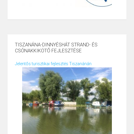
TISZANÁNA-DINNYÉSHÁT STRAND- ÉS
CSÓNAKKIKÖTŐ FEJLESZTÉSE
Jelentős turisztikai fejlesztés Tiszanánán