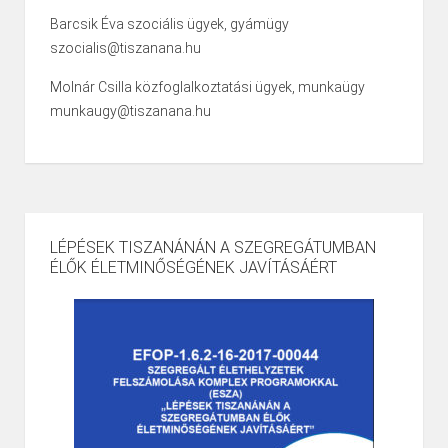
Barcsik Éva szociális ügyek, gyámügy
szocialis@tiszanana.hu
Molnár Csilla közfoglalkoztatási ügyek, munkaügy
munkaugy@tiszanana.hu
LÉPÉSEK TISZANÁNÁN A SZEGREGÁTUMBAN
ÉLŐK ÉLETMINŐSÉGÉNEK JAVÍTÁSÁÉRT