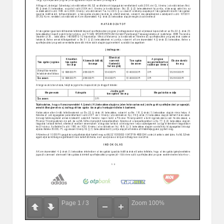
Page
1
/
3
Zoom
100%