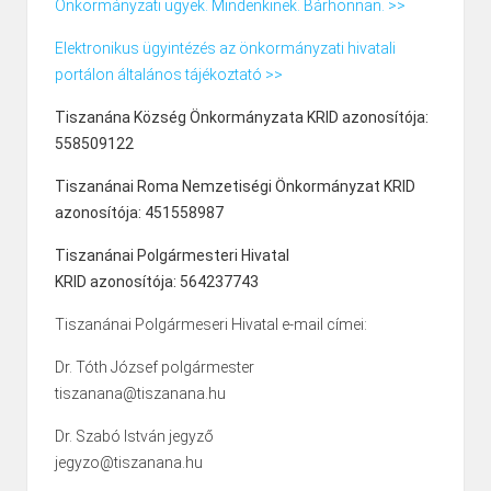
Önkormányzati ügyek. Mindenkinek. Bárhonnan. >>
Elektronikus ügyintézés az önkormányzati hivatali
portálon általános tájékoztató >>
Tiszanána Község Önkormányzata KRID azonosítója:
558509122
Tiszanánai Roma Nemzetiségi Önkormányzat KRID
azonosítója: 451558987
Tiszanánai Polgármesteri Hivatal
KRID azonosítója: 564237743
Tiszanánai Polgármeseri Hivatal e-mail címei:
Dr. Tóth József polgármester
tiszanana@tiszanana.hu
Dr. Szabó István jegyző
jegyzo@tiszanana.hu