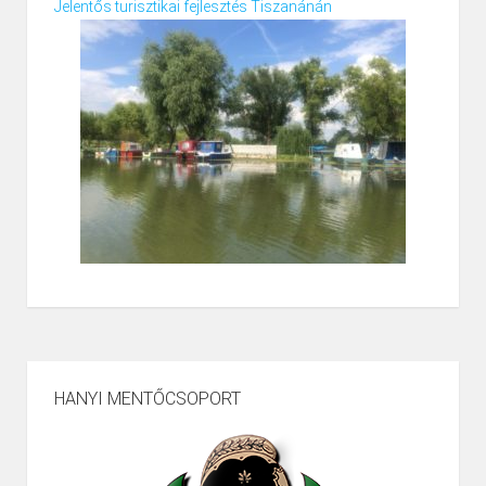
Jelentős turisztikai fejlesztés Tiszanánán
HANYI MENTŐCSOPORT