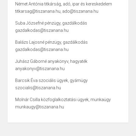
Német Antónia titkárság, adó, ipar és kereskedelem
titkarsag@tiszanana.hu, ado@tiszanana.hu
Suba Józsefné pénzügy, gazdálkodás
gazdalkodas@tiszanana.hu
Balázs Lajosné pénzügy, gazdálkodás
gazdalkodas@tiszanana.hu
Juhász Gáborné anyakönyv, hagyaték
anyakonyv@tiszanana.hu
Barcsik Éva szociális ügyek, gyámügy
szocialis@tiszanana.hu
Molnár Csilla közfoglalkoztatási ügyek, munkaügy
munkaugy@tiszanana.hu