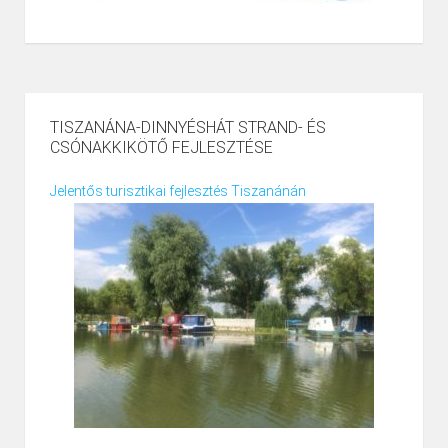
TISZANÁNA-DINNYÉSHÁT STRAND- ÉS
CSÓNAKKIKÖTŐ FEJLESZTÉSE
Jelentős turisztikai fejlesztés Tiszanánán