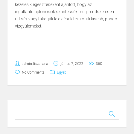
kezelés kiegészítéseként ajánlott, hogy az
ingatlantulajdonosok szüntessék meg, rendszeresen
ürítsék vagy takarják le az épületek körüli kisebb, pangó
vízgyülemeket.
admin.tiszanana
június 7, 2022
360
No Comments
Egyéb