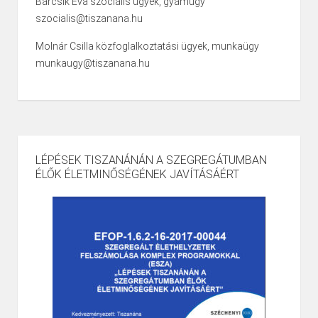
Barcsik Éva szociális ügyek, gyámügy
szocialis@tiszanana.hu
Molnár Csilla közfoglalkoztatási ügyek, munkaügy
munkaugy@tiszanana.hu
LÉPÉSEK TISZANÁNÁN A SZEGREGÁTUMBAN
ÉLŐK ÉLETMINŐSÉGÉNEK JAVÍTÁSÁÉRT