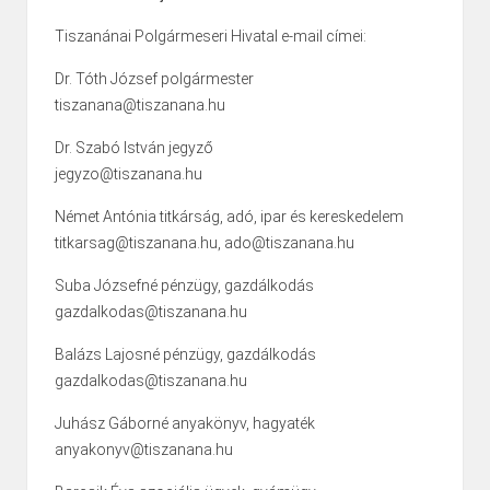
Tiszanánai Polgármeseri Hivatal e-mail címei:
Dr. Tóth József polgármester
tiszanana@tiszanana.hu
Dr. Szabó István jegyző
jegyzo@tiszanana.hu
Német Antónia titkárság, adó, ipar és kereskedelem
titkarsag@tiszanana.hu, ado@tiszanana.hu
Suba Józsefné pénzügy, gazdálkodás
gazdalkodas@tiszanana.hu
Balázs Lajosné pénzügy, gazdálkodás
gazdalkodas@tiszanana.hu
Juhász Gáborné anyakönyv, hagyaték
anyakonyv@tiszanana.hu