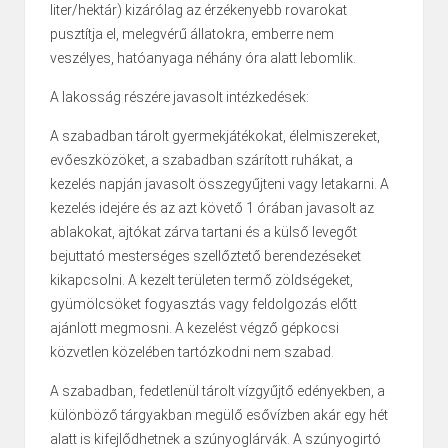
liter/hektár) kizárólag az érzékenyebb rovarokat
pusztítja el, melegvérű állatokra, emberre nem
veszélyes, hatóanyaga néhány óra alatt lebomlik.
A lakosság részére javasolt intézkedések:
A szabadban tárolt gyermekjátékokat, élelmiszereket,
evőeszközöket, a szabadban szárított ruhákat, a
kezelés napján javasolt összegyűjteni vagy letakarni. A
kezelés idejére és az azt követő 1 órában javasolt az
ablakokat, ajtókat zárva tartani és a külső levegőt
bejuttató mesterséges szellőztető berendezéseket
kikapcsolni. A kezelt területen termő zöldségeket,
gyümölcsöket fogyasztás vagy feldolgozás előtt
ajánlott megmosni. A kezelést végző gépkocsi
közvetlen közelében tartózkodni nem szabad.
A szabadban, fedetlenül tárolt vízgyűjtő edényekben, a
különböző tárgyakban megülő esővízben akár egy hét
alatt is kifejlődhetnek a szúnyoglárvák. A szúnyogirtó