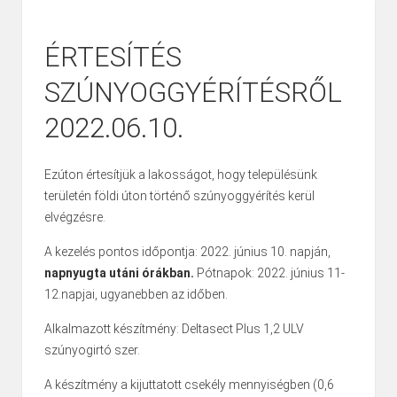
ÉRTESÍTÉS
SZÚNYOGGYÉRÍTÉSRŐL
2022.06.10.
Ezúton értesítjük a lakosságot, hogy településünk
területén földi úton történő szúnyoggyérítés kerül
elvégzésre.
A kezelés pontos időpontja: 2022. június 10. napján,
napnyugta utáni órákban.
Pótnapok: 2022. június 11-
12.napjai, ugyanebben az időben.
Alkalmazott készítmény: Deltasect Plus 1,2 ULV
szúnyogirtó szer.
A készítmény a kijuttatott csekély mennyiségben (0,6