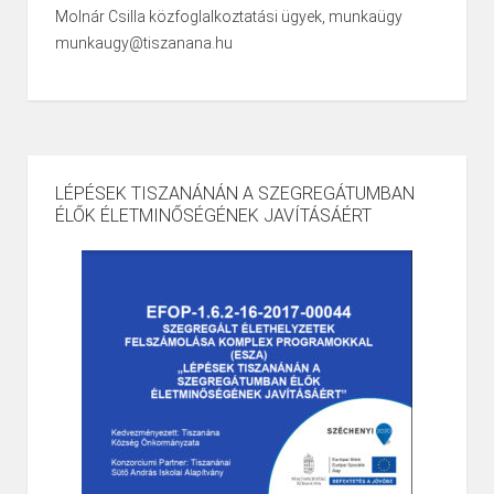
Molnár Csilla közfoglalkoztatási ügyek, munkaügy
munkaugy@tiszanana.hu
LÉPÉSEK TISZANÁNÁN A SZEGREGÁTUMBAN
ÉLŐK ÉLETMINŐSÉGÉNEK JAVÍTÁSÁÉRT