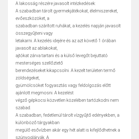
A lakosság részére javasolt intézkedések:
A szabadban tárolt gyermekjátékokat, élelmiszereket,
evőeszközöket, a
szabadban szárított ruhákat, a kezelés napján javasolt
összegyűjteni vagy
letakarni. A kezelés idejére és az azt követő 1 órában
javasolt az ablakokat,
ajtókat zárva tartani és a külső levegőt bejuttató
mesterséges szellőztető
berendezéseket kikapcsolni. A kezelt területen termő
zöldségeket,
gyümölcsöket fogyasztás vagy feldolgozás előtt
ajánlott megmosni. A kezelést
végző gépkocsi közvetlen közelében tartózkodni nem
szabad.
A szabadban, fedetlenül tárolt vízgyűjtő edényekben, a
különböző tárgyakban
megülő esővízben akár egy hét alatt is kifejlődhetnek a
szúnyoglárvák. A