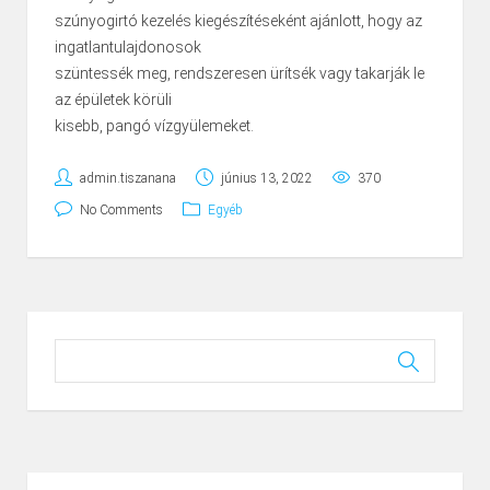
szúnyogirtó kezelés kiegészítéseként ajánlott, hogy az
ingatlantulajdonosok
szüntessék meg, rendszeresen ürítsék vagy takarják le
az épületek körüli
kisebb, pangó vízgyülemeket.
admin.tiszanana
június 13, 2022
370
No Comments
Egyéb