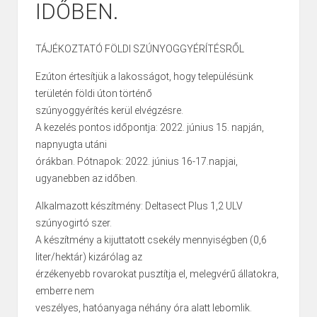
IDŐBEN.
TÁJÉKOZTATÓ FÖLDI SZÚNYOGGYÉRÍTÉSRŐL
Ezúton értesítjük a lakosságot, hogy településünk
területén földi úton történő
szúnyoggyérítés kerül elvégzésre.
A kezelés pontos időpontja: 2022. június 15. napján,
napnyugta utáni
órákban. Pótnapok: 2022. június 16-17.napjai,
ugyanebben az időben.
Alkalmazott készítmény: Deltasect Plus 1,2 ULV
szúnyogirtó szer.
A készítmény a kijuttatott csekély mennyiségben (0,6
liter/hektár) kizárólag az
érzékenyebb rovarokat pusztítja el, melegvérű állatokra,
emberre nem
veszélyes, hatóanyaga néhány óra alatt lebomlik.