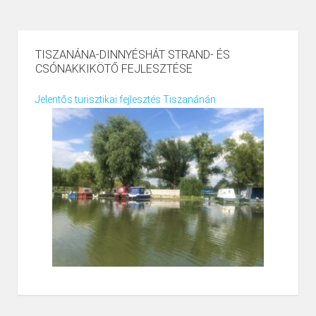
TISZANÁNA-DINNYÉSHÁT STRAND- ÉS
CSÓNAKKIKÖTŐ FEJLESZTÉSE
Jelentős turisztikai fejlesztés Tiszanánán