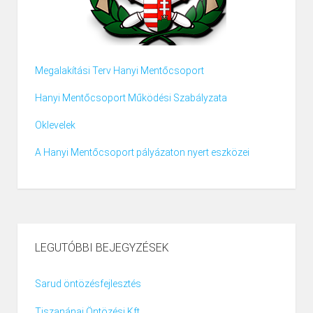
Megalakítási Terv Hanyi Mentőcsoport
Hanyi Mentőcsoport Működési Szabályzata
Oklevelek
A Hanyi Mentőcsoport pályázaton nyert eszközei
LEGUTÓBBI BEJEGYZÉSEK
Sarud öntözésfejlesztés
Tiszanánai Öntözési Kft.