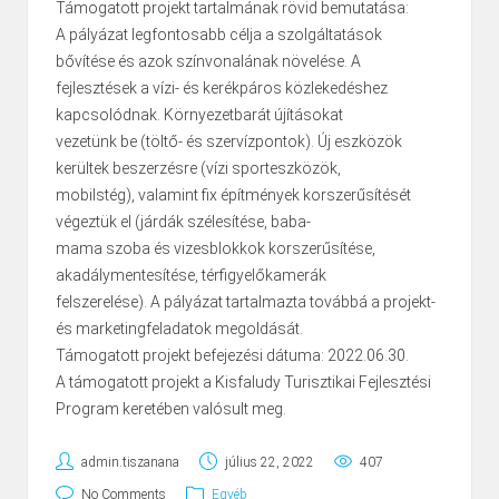
Támogatott projekt tartalmának rövid bemutatása:
A pályázat legfontosabb célja a szolgáltatások
bővítése és azok színvonalának növelése. A
fejlesztések a vízi- és kerékpáros közlekedéshez
kapcsolódnak. Környezetbarát újításokat
vezetünk be (töltő- és szervízpontok). Új eszközök
kerültek beszerzésre (vízi sporteszközök,
mobilstég), valamint fix építmények korszerűsítését
végeztük el (járdák szélesítése, baba-
mama szoba és vizesblokkok korszerűsítése,
akadálymentesítése, térfigyelőkamerák
felszerelése). A pályázat tartalmazta továbbá a projekt-
és marketingfeladatok megoldását.
Támogatott projekt befejezési dátuma: 2022.06.30.
A támogatott projekt a Kisfaludy Turisztikai Fejlesztési
Program keretében valósult meg.
admin.tiszanana
július 22, 2022
407
No Comments
Egyéb