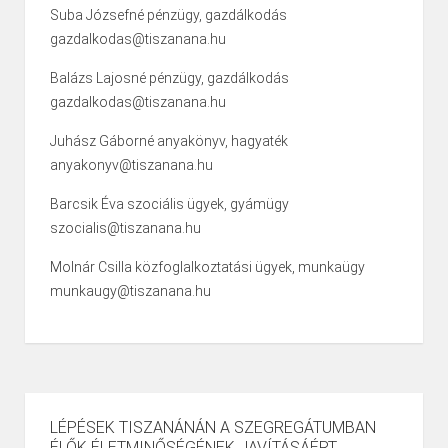
Suba Józsefné pénzügy, gazdálkodás
gazdalkodas@tiszanana.hu
Balázs Lajosné pénzügy, gazdálkodás
gazdalkodas@tiszanana.hu
Juhász Gáborné anyakönyv, hagyaték
anyakonyv@tiszanana.hu
Barcsik Éva szociális ügyek, gyámügy
szocialis@tiszanana.hu
Molnár Csilla közfoglalkoztatási ügyek, munkaügy
munkaugy@tiszanana.hu
LÉPÉSEK TISZANÁNÁN A SZEGREGÁTUMBAN
ÉLŐK ÉLETMINŐSÉGÉNEK JAVÍTÁSÁÉRT