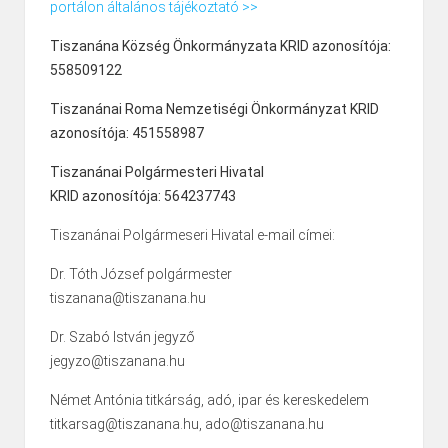
portálon általános tájékoztató >>
Tiszanána Község Önkormányzata KRID azonosítója:
558509122
Tiszanánai Roma Nemzetiségi Önkormányzat KRID
azonosítója: 451558987
Tiszanánai Polgármesteri Hivatal
KRID azonosítója: 564237743
Tiszanánai Polgármeseri Hivatal e-mail címei:
Dr. Tóth József polgármester
tiszanana@tiszanana.hu
Dr. Szabó István jegyző
jegyzo@tiszanana.hu
Német Antónia titkárság, adó, ipar és kereskedelem
titkarsag@tiszanana.hu, ado@tiszanana.hu