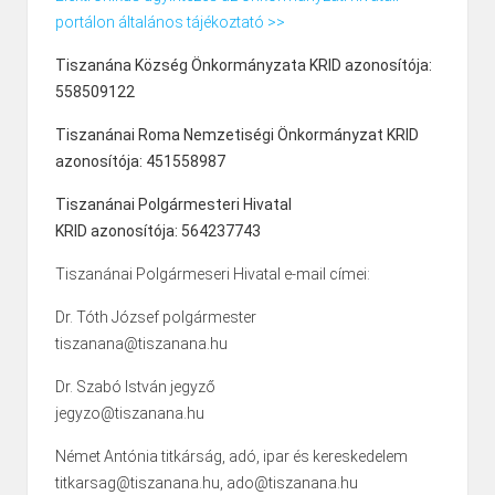
portálon általános tájékoztató >>
Tiszanána Község Önkormányzata KRID azonosítója:
558509122
Tiszanánai Roma Nemzetiségi Önkormányzat KRID
azonosítója: 451558987
Tiszanánai Polgármesteri Hivatal
KRID azonosítója: 564237743
Tiszanánai Polgármeseri Hivatal e-mail címei:
Dr. Tóth József polgármester
tiszanana@tiszanana.hu
Dr. Szabó István jegyző
jegyzo@tiszanana.hu
Német Antónia titkárság, adó, ipar és kereskedelem
titkarsag@tiszanana.hu, ado@tiszanana.hu