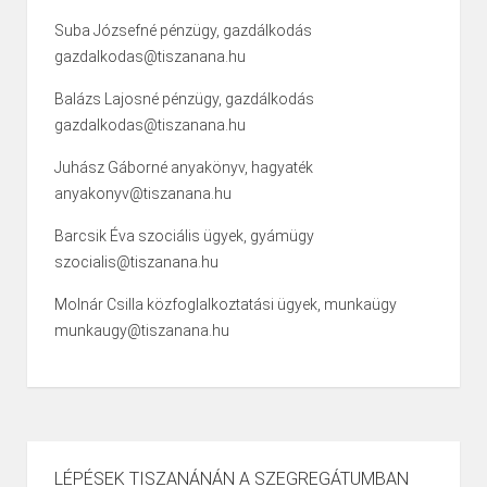
Suba Józsefné pénzügy, gazdálkodás
gazdalkodas@tiszanana.hu
Balázs Lajosné pénzügy, gazdálkodás
gazdalkodas@tiszanana.hu
Juhász Gáborné anyakönyv, hagyaték
anyakonyv@tiszanana.hu
Barcsik Éva szociális ügyek, gyámügy
szocialis@tiszanana.hu
Molnár Csilla közfoglalkoztatási ügyek, munkaügy
munkaugy@tiszanana.hu
LÉPÉSEK TISZANÁNÁN A SZEGREGÁTUMBAN