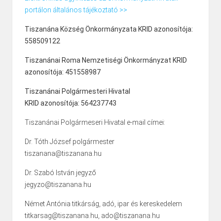
portálon általános tájékoztató >>
Tiszanána Község Önkormányzata KRID azonosítója:
558509122
Tiszanánai Roma Nemzetiségi Önkormányzat KRID
azonosítója: 451558987
Tiszanánai Polgármesteri Hivatal
KRID azonosítója: 564237743
Tiszanánai Polgármeseri Hivatal e-mail címei:
Dr. Tóth József polgármester
tiszanana@tiszanana.hu
Dr. Szabó István jegyző
jegyzo@tiszanana.hu
Német Antónia titkárság, adó, ipar és kereskedelem
titkarsag@tiszanana.hu, ado@tiszanana.hu