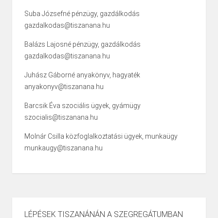
Suba Józsefné pénzügy, gazdálkodás
gazdalkodas@tiszanana.hu
Balázs Lajosné pénzügy, gazdálkodás
gazdalkodas@tiszanana.hu
Juhász Gáborné anyakönyv, hagyaték
anyakonyv@tiszanana.hu
Barcsik Éva szociális ügyek, gyámügy
szocialis@tiszanana.hu
Molnár Csilla közfoglalkoztatási ügyek, munkaügy
munkaugy@tiszanana.hu
LÉPÉSEK TISZANÁNÁN A SZEGREGÁTUMBAN