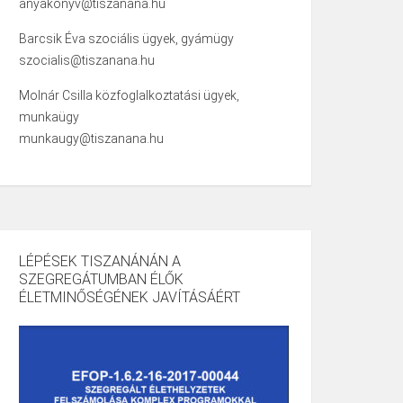
anyakonyv@tiszanana.hu
Barcsik Éva szociális ügyek, gyámügy
szocialis@tiszanana.hu
Molnár Csilla közfoglalkoztatási ügyek,
munkaügy
munkaugy@tiszanana.hu
LÉPÉSEK TISZANÁNÁN A
SZEGREGÁTUMBAN ÉLŐK
ÉLETMINŐSÉGÉNEK JAVÍTÁSÁÉRT