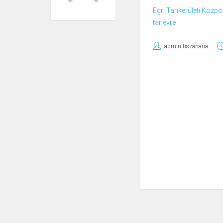
Egri Tankerületi Közpon
tanévre
admin.tiszanana