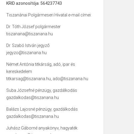
KRID azonosítója: 564237743
Tiszanánai Polgármeseri Hivatal e-mail címei:
Dr. Tóth József polgármester
tiszanana@tiszanana.hu
Dr. Szabó István jegyző
jegyzo@tiszanana.hu
Német Antónia titkárság, adó, ipar és
kereskedelem
titkarsag@tiszanana.hu, ado@tiszanana.hu
Suba Józsefné pénzügy, gazdálkodás
gazdalkodas@tiszanana.hu
Balázs Lajosné pénzügy, gazdálkodás
gazdalkodas@tiszanana.hu
Juhász Gáborné anyakönyv, hagyaték