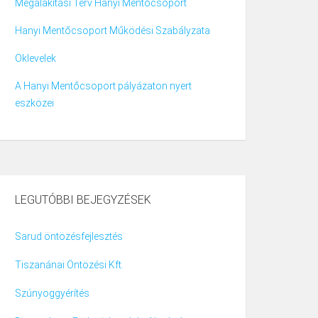
Megalakítási Terv Hanyi Mentőcsoport
Hanyi Mentőcsoport Működési Szabályzata
Oklevelek
A Hanyi Mentőcsoport pályázaton nyert
eszközei
LEGUTÓBBI BEJEGYZÉSEK
Sarud öntözésfejlesztés
Tiszanánai Öntözési Kft.
Szúnyoggyérítés