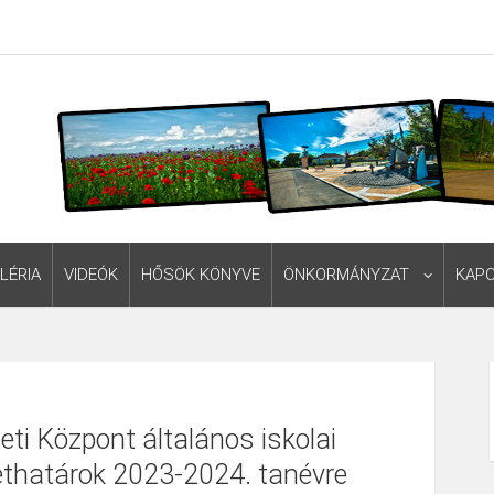
LÉRIA
VIDEÓK
HŐSÖK KÖNYVE
ÖNKORMÁNYZAT
KAP
eti Központ általános iskolai
rzethatárok 2023-2024. tanévre