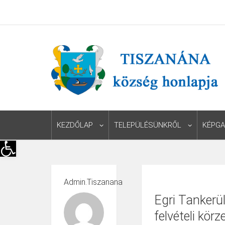
KEZDŐLAP
TELEPÜLÉSÜNKRŐL
KÉPGA
Eszköztár megnyitása
Admin.tiszanana
Egri Tankerül
felvételi kö