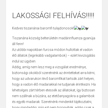
LAKOSSÁGI FELHÍVÁS!!!!!
Kedves tiszanánai baromfi tulajdonosok!
Tiszanána község belterületén madárinfluenza gyanúja
áll fenn!
Az utóbbi napokban furcsa módon hullottak el vadon
élő állatok (leginkább vadgalambok) – ezért kivizsgálás
indul az ügyben.
Addig, amíg nem lesz meg a vizsgálat eredménye,
biztonsági okokból szeretnénk az érintetteket arra kérni,
hogy az udvarukon lévő baromfikat tartsák zárt helyen,
hogy a vadon élő madarakkal ne tudjanak érintkezni. Ha
lehetséges zárt térben etessék az állatokat, így biztosan
nem szállnak a búzára, az etetőanyagokra a galambok
és egyéb madarak. Szeretnénk mindenkit tájékoztatni,
hogy mindaddig, míg ezt nem bizonyítják, addig csak a