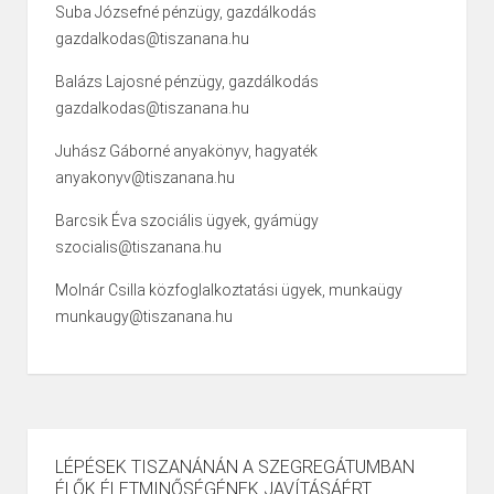
Suba Józsefné pénzügy, gazdálkodás
gazdalkodas@tiszanana.hu
Balázs Lajosné pénzügy, gazdálkodás
gazdalkodas@tiszanana.hu
Juhász Gáborné anyakönyv, hagyaték
anyakonyv@tiszanana.hu
Barcsik Éva szociális ügyek, gyámügy
szocialis@tiszanana.hu
Molnár Csilla közfoglalkoztatási ügyek, munkaügy
munkaugy@tiszanana.hu
LÉPÉSEK TISZANÁNÁN A SZEGREGÁTUMBAN
ÉLŐK ÉLETMINŐSÉGÉNEK JAVÍTÁSÁÉRT