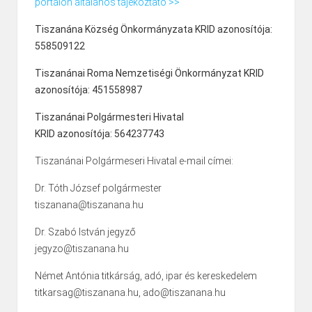
portálon általános tájékoztató >>
Tiszanána Község Önkormányzata KRID azonosítója:
558509122
Tiszanánai Roma Nemzetiségi Önkormányzat KRID
azonosítója: 451558987
Tiszanánai Polgármesteri Hivatal
KRID azonosítója: 564237743
Tiszanánai Polgármeseri Hivatal e-mail címei:
Dr. Tóth József polgármester
tiszanana@tiszanana.hu
Dr. Szabó István jegyző
jegyzo@tiszanana.hu
Német Antónia titkárság, adó, ipar és kereskedelem
titkarsag@tiszanana.hu, ado@tiszanana.hu