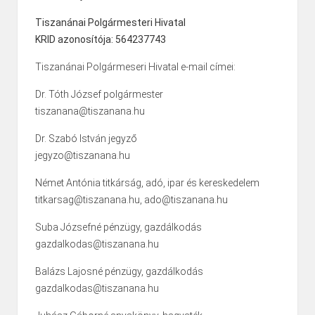
Tiszanánai Polgármesteri Hivatal
KRID azonosítója: 564237743
Tiszanánai Polgármeseri Hivatal e-mail címei:
Dr. Tóth József polgármester
tiszanana@tiszanana.hu
Dr. Szabó István jegyző
jegyzo@tiszanana.hu
Német Antónia titkárság, adó, ipar és kereskedelem
titkarsag@tiszanana.hu, ado@tiszanana.hu
Suba Józsefné pénzügy, gazdálkodás
gazdalkodas@tiszanana.hu
Balázs Lajosné pénzügy, gazdálkodás
gazdalkodas@tiszanana.hu