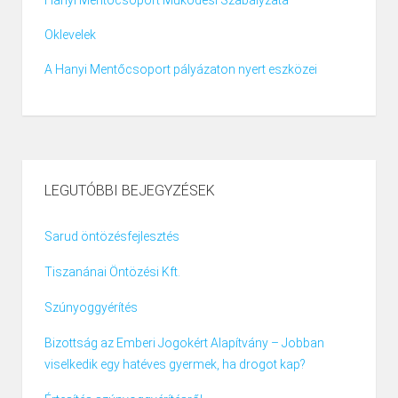
Hanyi Mentőcsoport Működési Szabályzata
Oklevelek
A Hanyi Mentőcsoport pályázaton nyert eszközei
LEGUTÓBBI BEJEGYZÉSEK
Sarud öntözésfejlesztés
Tiszanánai Öntözési Kft.
Szúnyoggyérítés
Bizottság az Emberi Jogokért Alapítvány – Jobban
viselkedik egy hatéves gyermek, ha drogot kap?