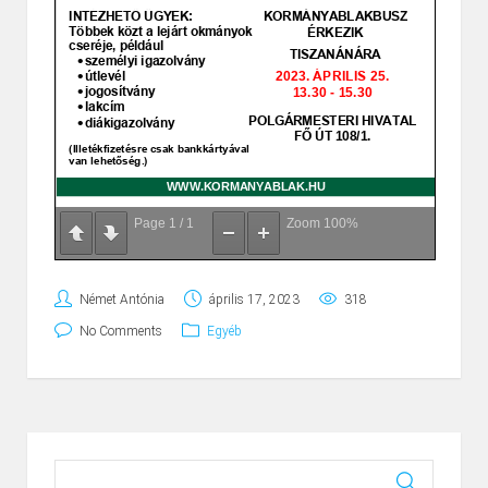
Page
1
/
1
Zoom
100%
Német Antónia
április 17, 2023
318
No Comments
Egyéb