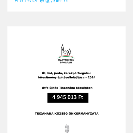
Értesítés szúnyoggyérítésről