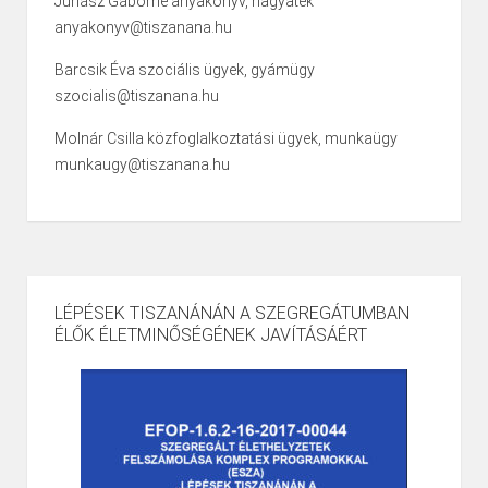
Juhász Gáborné anyakönyv, hagyaték
anyakonyv@tiszanana.hu
Barcsik Éva szociális ügyek, gyámügy
szocialis@tiszanana.hu
Molnár Csilla közfoglalkoztatási ügyek, munkaügy
munkaugy@tiszanana.hu
LÉPÉSEK TISZANÁNÁN A SZEGREGÁTUMBAN
ÉLŐK ÉLETMINŐSÉGÉNEK JAVÍTÁSÁÉRT