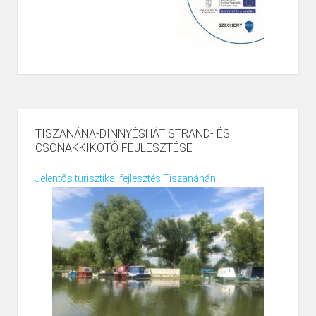
TISZANÁNA-DINNYÉSHÁT STRAND- ÉS
CSÓNAKKIKÖTŐ FEJLESZTÉSE
Jelentős turisztikai fejlesztés Tiszanánán