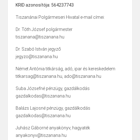
KRID azonosítója: 564237743
Tiszanánai Polgármeseri Hivatal e-mail címei:
Dr. Tóth József polgármester
tiszanana@tiszanana.hu
Dr. Szabó István jegyző
jegyzo@tiszanana.hu
Német Antónia titkárság, adó, ipar és kereskedelem
titkarsag@tiszanana.hu, ado@tiszanana.hu
Suba Józsefné pénzügy, gazdálkodás
gazdalkodas@tiszanana.hu
Balázs Lajosné pénzügy, gazdálkodás
gazdalkodas@tiszanana.hu
Juhász Gáborné anyakönyv, hagyaték
anyakonyv@tiszanana.hu