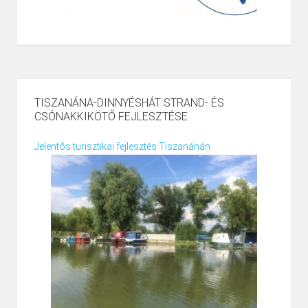
TISZANÁNA-DINNYÉSHÁT STRAND- ÉS
CSÓNAKKIKÖTŐ FEJLESZTÉSE
Jelentős turisztikai fejlesztés Tiszanánán