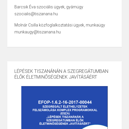
Barcsik Éva szociális ügyek, gyámügy
szocialis@tiszanana.hu
Molnár Csilla közfoglalkoztatási ügyek, munkaügy
munkaugy@tiszanana.hu
LÉPÉSEK TISZANÁNÁN A SZEGREGÁTUMBAN
ÉLŐK ÉLETMINŐSÉGÉNEK JAVÍTÁSÁÉRT