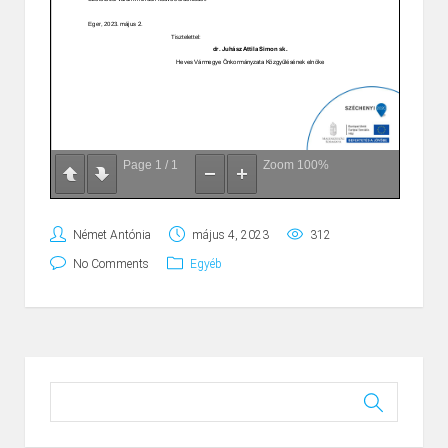
Page
1
/
1
Zoom
100%
Német Antónia
május 4, 2023
312
No Comments
Egyéb