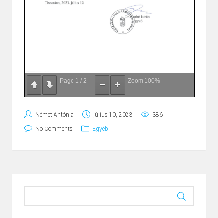
Page
1
/
2
Zoom
100%
Német Antónia
július 10, 2023
386
No Comments
Egyéb