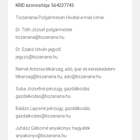
KRID azonosítója: 564237743
Tiszanánai Polgármeseri Hivatal e-mail címei:
Dr. Tóth József polgármester
tiszanana@tiszanana.hu
Dr. Szabó István jegyző
jegyzo@tiszanana.hu
Német Antónia titkárság, adó, ipar és kereskedelem
titkarsag@tiszanana.hu, ado@tiszanana.hu
Suba Józsefné pénzügy, gazdálkodás
gazdalkodas@tiszanana.hu
Balázs Lajosné pénzügy, gazdálkodás
gazdalkodas@tiszanana.hu
Juhász Gáborné anyakönyv, hagyaték
anyakonyv@tiszanana.hu