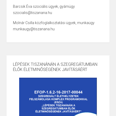
Barcsik Éva szociális ügyek, gyámügy
szocialis@tiszanana.hu
Molnár Csilla közfoglalkoztatási ügyek, munkaügy
munkaugy@tiszanana.hu
LÉPÉSEK TISZANÁNÁN A SZEGREGÁTUMBAN
ÉLŐK ÉLETMINŐSÉGÉNEK JAVÍTÁSÁÉRT