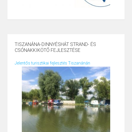
TISZANÁNA-DINNYÉSHÁT STRAND- ÉS
CSÓNAKKIKÖTŐ FEJLESZTÉSE
Jelentős turisztikai fejlesztés Tiszanánán