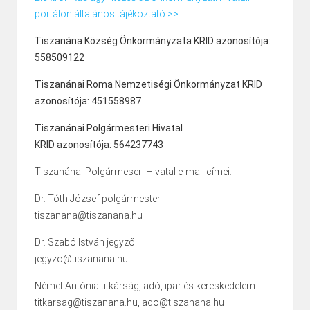
portálon általános tájékoztató >>
Tiszanána Község Önkormányzata KRID azonosítója:
558509122
Tiszanánai Roma Nemzetiségi Önkormányzat KRID
azonosítója: 451558987
Tiszanánai Polgármesteri Hivatal
KRID azonosítója: 564237743
Tiszanánai Polgármeseri Hivatal e-mail címei:
Dr. Tóth József polgármester
tiszanana@tiszanana.hu
Dr. Szabó István jegyző
jegyzo@tiszanana.hu
Német Antónia titkárság, adó, ipar és kereskedelem
titkarsag@tiszanana.hu, ado@tiszanana.hu