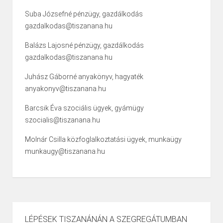
Suba Józsefné pénzügy, gazdálkodás
gazdalkodas@tiszanana.hu
Balázs Lajosné pénzügy, gazdálkodás
gazdalkodas@tiszanana.hu
Juhász Gáborné anyakönyv, hagyaték
anyakonyv@tiszanana.hu
Barcsik Éva szociális ügyek, gyámügy
szocialis@tiszanana.hu
Molnár Csilla közfoglalkoztatási ügyek, munkaügy
munkaugy@tiszanana.hu
LÉPÉSEK TISZANÁNÁN A SZEGREGÁTUMBAN