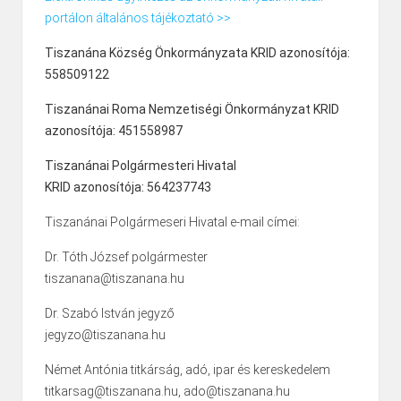
portálon általános tájékoztató >>
Tiszanána Község Önkormányzata KRID azonosítója:
558509122
Tiszanánai Roma Nemzetiségi Önkormányzat KRID
azonosítója: 451558987
Tiszanánai Polgármesteri Hivatal
KRID azonosítója: 564237743
Tiszanánai Polgármeseri Hivatal e-mail címei:
Dr. Tóth József polgármester
tiszanana@tiszanana.hu
Dr. Szabó István jegyző
jegyzo@tiszanana.hu
Német Antónia titkárság, adó, ipar és kereskedelem
titkarsag@tiszanana.hu, ado@tiszanana.hu