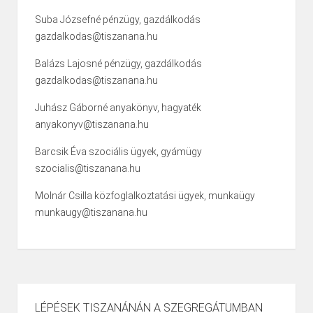
Suba Józsefné pénzügy, gazdálkodás
gazdalkodas@tiszanana.hu
Balázs Lajosné pénzügy, gazdálkodás
gazdalkodas@tiszanana.hu
Juhász Gáborné anyakönyv, hagyaték
anyakonyv@tiszanana.hu
Barcsik Éva szociális ügyek, gyámügy
szocialis@tiszanana.hu
Molnár Csilla közfoglalkoztatási ügyek, munkaügy
munkaugy@tiszanana.hu
LÉPÉSEK TISZANÁNÁN A SZEGREGÁTUMBAN