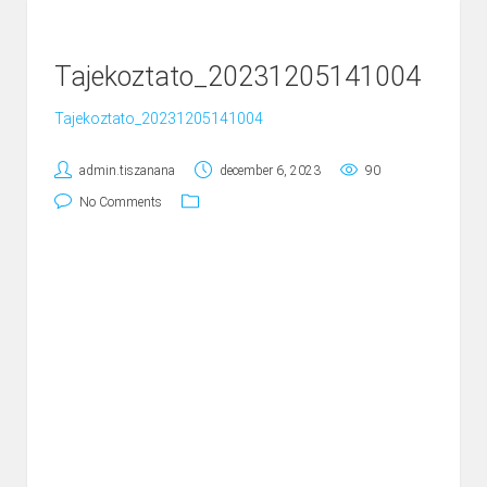
Tajekoztato_20231205141004
Tajekoztato_20231205141004
admin.tiszanana
december 6, 2023
90
No Comments