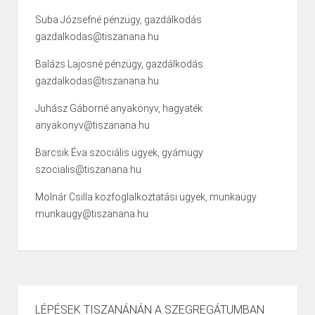
Suba Józsefné pénzügy, gazdálkodás
gazdalkodas@tiszanana.hu
Balázs Lajosné pénzügy, gazdálkodás
gazdalkodas@tiszanana.hu
Juhász Gáborné anyakönyv, hagyaték
anyakonyv@tiszanana.hu
Barcsik Éva szociális ügyek, gyámügy
szocialis@tiszanana.hu
Molnár Csilla közfoglalkoztatási ügyek, munkaügy
munkaugy@tiszanana.hu
LÉPÉSEK TISZANÁNÁN A SZEGREGÁTUMBAN