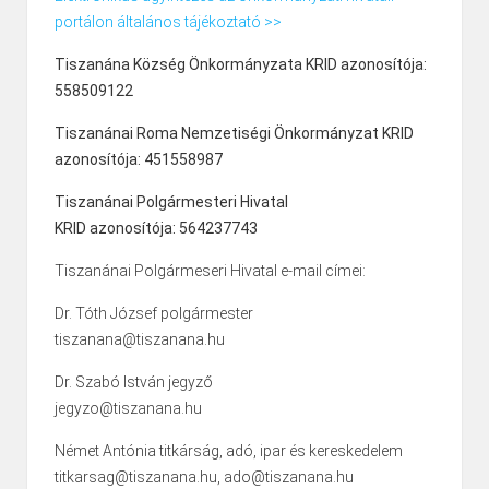
portálon általános tájékoztató >>
Tiszanána Község Önkormányzata KRID azonosítója:
558509122
Tiszanánai Roma Nemzetiségi Önkormányzat KRID
azonosítója: 451558987
Tiszanánai Polgármesteri Hivatal
KRID azonosítója: 564237743
Tiszanánai Polgármeseri Hivatal e-mail címei:
Dr. Tóth József polgármester
tiszanana@tiszanana.hu
Dr. Szabó István jegyző
jegyzo@tiszanana.hu
Német Antónia titkárság, adó, ipar és kereskedelem
titkarsag@tiszanana.hu, ado@tiszanana.hu