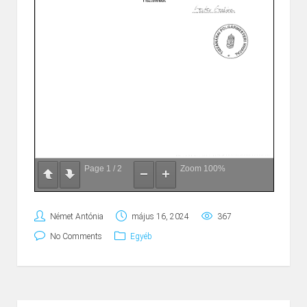
Page
1
/
2
Zoom
100%
Német Antónia
május 16, 2024
367
No Comments
Egyéb