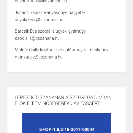
gazdalkodas@tiszanana.hu
Juhász Gáborné anyakönyv, hagyaték
anyakonyv@tiszanana.hu
Barcsik Éva szociális ügyek, gyámügy
szocialis@tiszanana.hu
Molnár Csilla közfoglalkoztatási ügyek, munkaügy
munkaugy@tiszanana.hu
LÉPÉSEK TISZANÁNÁN A SZEGREGÁTUMBAN
ÉLŐK ÉLETMINŐSÉGÉNEK JAVÍTÁSÁÉRT