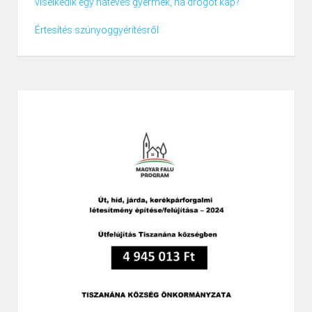
viselkedik egy hatéves gyermek, ha drogot kap?
Értesítés szúnyoggyérítésről