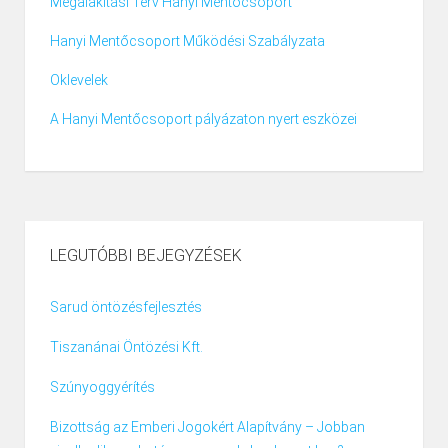
Megalakítási Terv Hanyi Mentőcsoport
Hanyi Mentőcsoport Működési Szabályzata
Oklevelek
A Hanyi Mentőcsoport pályázaton nyert eszközei
LEGUTÓBBI BEJEGYZÉSEK
Sarud öntözésfejlesztés
Tiszanánai Öntözési Kft.
Szúnyoggyérítés
Bizottság az Emberi Jogokért Alapítvány – Jobban