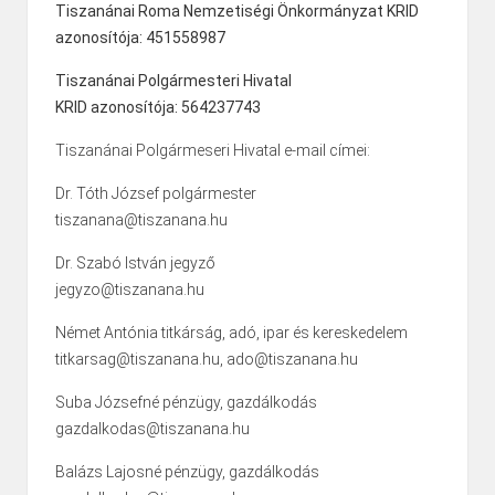
Tiszanánai Roma Nemzetiségi Önkormányzat KRID
azonosítója: 451558987
Tiszanánai Polgármesteri Hivatal
KRID azonosítója: 564237743
Tiszanánai Polgármeseri Hivatal e-mail címei:
Dr. Tóth József polgármester
tiszanana@tiszanana.hu
Dr. Szabó István jegyző
jegyzo@tiszanana.hu
Német Antónia titkárság, adó, ipar és kereskedelem
titkarsag@tiszanana.hu, ado@tiszanana.hu
Suba Józsefné pénzügy, gazdálkodás
gazdalkodas@tiszanana.hu
Balázs Lajosné pénzügy, gazdálkodás