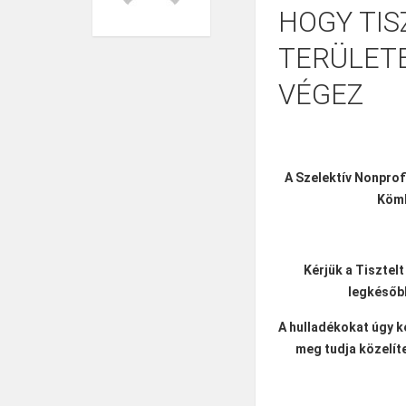
HOGY TIS
TERÜLET
VÉGEZ
A Szelektív Nonprofi
Köml
Kérjük a Tisztel
legkésőbb
A hulladékokat úgy k
meg tudja közelít