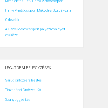
Megalakítási Terv Hanyi Mentőcsoport
Hanyi Mentőcsoport Működési Szabályzata
Oklevelek
A Hanyi Mentőcsoport pályázaton nyert
eszközei
LEGUTÓBBI BEJEGYZÉSEK
Sarud öntözésfejlesztés
Tiszanánai Öntözési Kft.
Szúnyoggyérítés