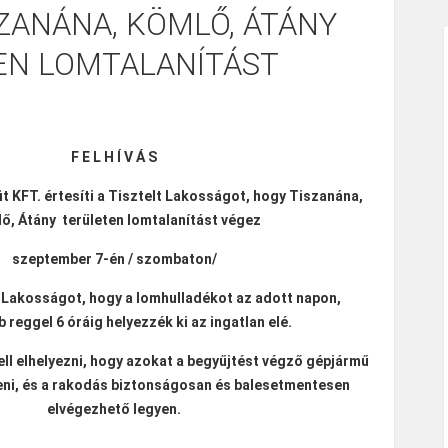
ZANÁNA, KÖMLŐ, ÁTÁNY
EN LOMTALANÍTÁST
F E L H Í V Á S
t KFT. értesíti a Tisztelt Lakosságot, hogy Tiszanána,
ő, Átány területen lomtalanítást végez
szeptember 7-én / szombaton/
t Lakosságot, hogy a lomhulladékot az adott napon,
 reggel 6 óráig helyezzék ki az ingatlan elé.
ell elhelyezni, hogy azokat a begyűjtést végző gépjármű
eni, és a rakodás biztonságosan és balesetmentesen
elvégezhető legyen.