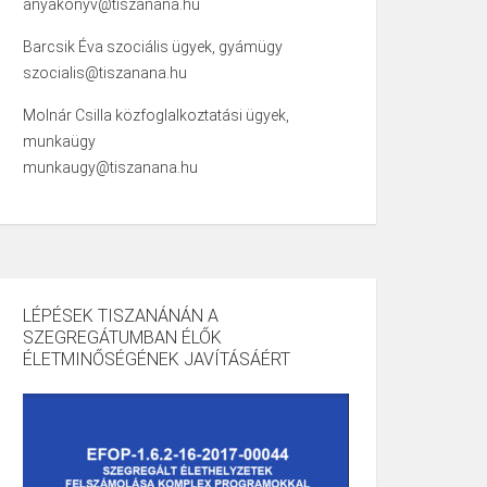
anyakonyv@tiszanana.hu
Barcsik Éva szociális ügyek, gyámügy
szocialis@tiszanana.hu
Molnár Csilla közfoglalkoztatási ügyek,
munkaügy
munkaugy@tiszanana.hu
LÉPÉSEK TISZANÁNÁN A
SZEGREGÁTUMBAN ÉLŐK
ÉLETMINŐSÉGÉNEK JAVÍTÁSÁÉRT