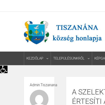
KEZDŐLAP
TELEPÜLÉSÜNKRŐL
KÉPGA
Eszköztár megnyitása
Admin.tiszanana
A SZELEK
ÉRTESÍTI