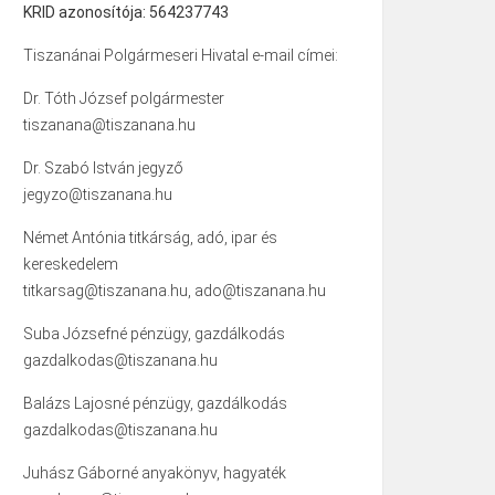
KRID azonosítója: 564237743
Tiszanánai Polgármeseri Hivatal e-mail címei:
Dr. Tóth József polgármester
tiszanana@tiszanana.hu
Dr. Szabó István jegyző
jegyzo@tiszanana.hu
Német Antónia titkárság, adó, ipar és
kereskedelem
titkarsag@tiszanana.hu, ado@tiszanana.hu
Suba Józsefné pénzügy, gazdálkodás
gazdalkodas@tiszanana.hu
Balázs Lajosné pénzügy, gazdálkodás
gazdalkodas@tiszanana.hu
Juhász Gáborné anyakönyv, hagyaték