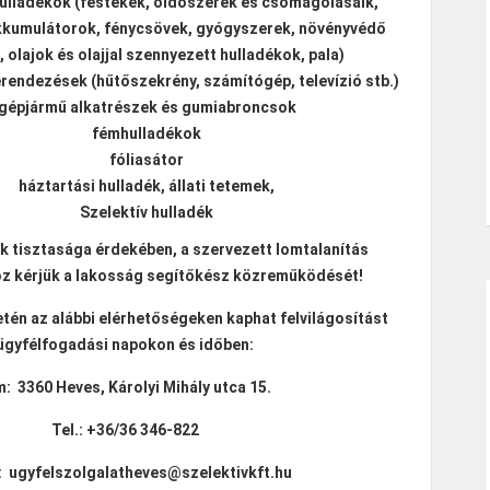
ulladékok (festékek, oldószerek és csomagolásaik,
kkumulátorok, fénycsövek, gyógyszerek, növényvédő
 olajok és olajjal szennyezett hulladékok, pala)
rendezések (hűtőszekrény, számítógép, televízió stb.)
gépjármű alkatrészek és gumiabroncsok
fémhulladékok
fóliasátor
háztartási hulladék, állati tetemek,
Szelektív hulladék
 tisztasága érdekében, a szervezett lomtalanítás
z kérjük a lakosság segítőkész közreműködését!
tén az alábbi elérhetőségeken kaphat felvilágosítást
ügyfélfogadási napokon és időben:
m: 3360 Heves, Károlyi Mihály utca 15.
Tel.: +36/36 346-822
: ugyfelszolgalatheves@szelektivkft.hu