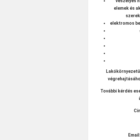
veszélyes h
elemek és a
szerek,
elektromos be
Lakókörnyezetük
végrehajtásáho
További kérdés ese
Cí
Email