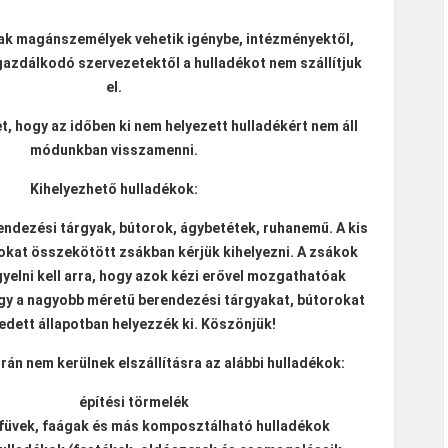
sak magánszemélyek vehetik igénybe, intézményektől,
gazdálkodó szervezetektől a hulladékot nem szállítjuk
el.
et, hogy az időben ki nem helyezett hulladékért nem áll
módunkban visszamenni.
Kihelyezhető hulladékok:
ndezési tárgyak, bútorok, ágybetétek, ruhanemű. A kis
okat összekötött zsákban kérjük kihelyezni. A zsákok
yelni kell arra, hogy azok kézi erővel mozgathatóak
ogy a nagyobb méretű berendezési tárgyakat, bútorokat
edett állapotban helyezzék ki. Köszönjük!
rán nem kerülnek elszállításra az alábbi hulladékok:
építési törmelék
 füvek, faágak és más komposztálható hulladékok