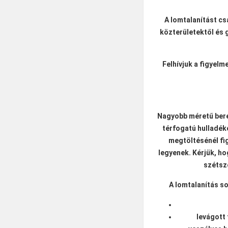
A lomtalanítást c
közterületektől és 
Felhívjuk a figyelm
Nagyobb méretű bere
térfogatú hulladék
megtöltésénél fig
legyenek. Kérjük, h
szétsz
A lomtalanítás so
levágott