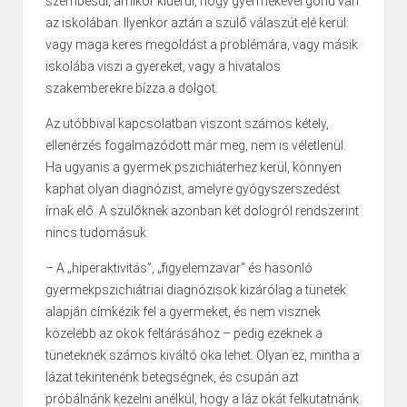
szembesül, amikor kiderül, hogy gyermekével gond van
az iskolában. Ilyenkor aztán a szülő válaszút elé kerül:
vagy maga keres megoldást a problémára, vagy másik
iskolába viszi a gyereket, vagy a hivatalos
szakemberekre bízza a dolgot.
Az utóbbival kapcsolatban viszont számos kétely,
ellenérzés fogalmazódott már meg, nem is véletlenül.
Ha ugyanis a gyermek pszichiáterhez kerül, könnyen
kaphat olyan diagnózist, amelyre gyógyszerszedést
írnak elő. A szülőknek azonban két dologról rendszerint
nincs tudomásuk:
– A „hiperaktivitás”, „figyelemzavar” és hasonló
gyermekpszichiátriai diagnózisok kizárólag a tünetek
alapján címkézik fel a gyermeket, és nem visznek
közelebb az okok feltárásához – pedig ezeknek a
tüneteknek számos kiváltó oka lehet. Olyan ez, mintha a
lázat tekintenénk betegségnek, és csupán azt
próbálnánk kezelni anélkül, hogy a láz okát felkutatnánk.