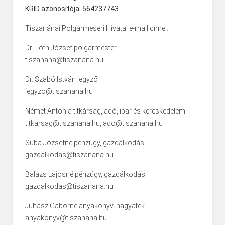
KRID azonosítója: 564237743
Tiszanánai Polgármeseri Hivatal e-mail címei:
Dr. Tóth József polgármester
tiszanana@tiszanana.hu
Dr. Szabó István jegyző
jegyzo@tiszanana.hu
Német Antónia titkárság, adó, ipar és kereskedelem
titkarsag@tiszanana.hu, ado@tiszanana.hu
Suba Józsefné pénzügy, gazdálkodás
gazdalkodas@tiszanana.hu
Balázs Lajosné pénzügy, gazdálkodás
gazdalkodas@tiszanana.hu
Juhász Gáborné anyakönyv, hagyaték
anyakonyv@tiszanana.hu