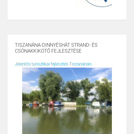
TISZANÁNA-DINNYÉSHÁT STRAND- ÉS
CSÓNAKKIKÖTŐ FEJLESZTÉSE
Jelentős turisztikai fejlesztés Tiszanánán