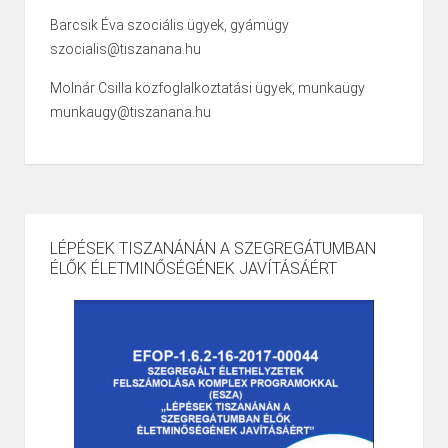
Barcsik Éva szociális ügyek, gyámügy
szocialis@tiszanana.hu
Molnár Csilla közfoglalkoztatási ügyek, munkaügy
munkaugy@tiszanana.hu
LÉPÉSEK TISZANÁNÁN A SZEGREGÁTUMBAN
ÉLŐK ÉLETMINŐSÉGÉNEK JAVÍTÁSÁÉRT