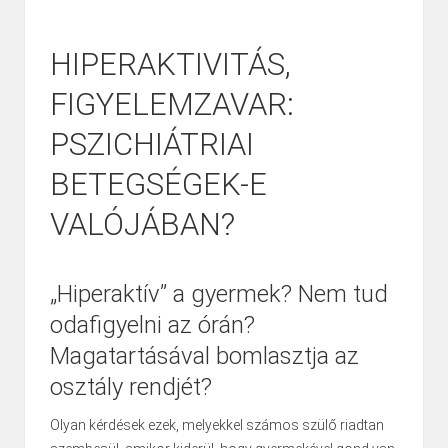
HIPERAKTIVITÁS,
FIGYELEMZAVAR:
PSZICHIÁTRIAI
BETEGSÉGEK-E
VALÓJÁBAN?
„Hiperaktív” a gyermek? Nem tud
odafigyelni az órán?
Magatartásával bomlasztja az
osztály rendjét?
Olyan kérdések ezek, melyekkel számos szülő riadtan