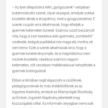
– Az ilyen állapotokra felírt „gyógyszerek” valójában
tudatmódosító szerek, olyan anyagok, amelyek sokkal
közelebb állnak a drogokhoz, mint a gyógyszerekhez. E
szerek csupán arra alkalmasak, hogy elfedjék a
gyermek kellemetlen tüneteit. Számos szülő beszámolt
róla, hogy a szer beadása után gyermeke „zombiként”
viselkedik, kitágult pupillákkal néz maga elé, mintha ott
sem lenne. Ezek a szerek alkalmasak arra, hogy a
gyermek tüneteit elnyomják, de a megoldáshoz nem
visznek közelebb, ráadásul számos nagyon
kellemetlen, sőt veszélyes mellékhatással nehezíthetik a
gyermek boldogulását.
Ebben a témában segít eligazodni a szülőknek,
pedagógusoknak és más érdeklődőknek az az
ingyenes kiadvány, amelyet az Állampolgári Bizottság
az Emberi Jogokért Alapítvány jelentetett meg
közszolgálati céllal. Az informatív anyagban nemcsak