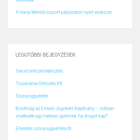
Oklevelek
A Hanyi Mentőcsoport pályázaton nyert eszközei
LEGUTÓBBI BEJEGYZÉSEK
Sarud öntözésfejlesztés
Tiszanánai Öntözési Kft.
Szúnyoggyérítés
Bizottság az Emberi Jogokért Alapítvány – Jobban
viselkedik egy hatéves gyermek, ha drogot kap?
Értesítés szúnyoggyérítésről