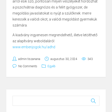
arról esik szó, pontosan milyen veszélyeket hordozhat
a pszichiátriai diagnózis és a felírt gyógyszer, de
megoldási javaslatokat is nyújt a szülőknek: merre
keressék a valódi okot, a valódi megoldást gyermekük
számára.
A kiadvány ingyenesen megrendelhető, illetve letölthető
az alapítvány weboldaláról:
www.emberijogok.hu/adhd
admin.tiszanana
augusztus 30, 2024
343
No Comments
Egyéb