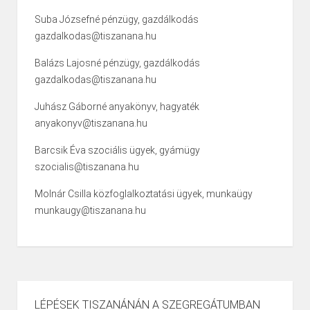
Suba Józsefné pénzügy, gazdálkodás
gazdalkodas@tiszanana.hu
Balázs Lajosné pénzügy, gazdálkodás
gazdalkodas@tiszanana.hu
Juhász Gáborné anyakönyv, hagyaték
anyakonyv@tiszanana.hu
Barcsik Éva szociális ügyek, gyámügy
szocialis@tiszanana.hu
Molnár Csilla közfoglalkoztatási ügyek, munkaügy
munkaugy@tiszanana.hu
LÉPÉSEK TISZANÁNÁN A SZEGREGÁTUMBAN