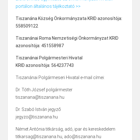
portálon általános tájékoztató >>
Tiszanána Község Önkormányzata KRID azonosítója:
558509122
Tiszanánai Roma Nemzetiségi Önkormányzat KRID
azonosítója: 451558987
Tiszanánai Polgármesteri Hivatal
KRID azonosítója: 564237743
Tiszanánai Polgármeseri Hivatal e-mail címei:
Dr. Tóth József polgármester
tiszanana@tiszanana.hu
Dr. Szabó István jegyző
jegyzo@tiszanana.hu
Német Antónia titkárság, adó, ipar és kereskedelem
titkarsag@tiszanana.hu, ado@tiszanana.hu