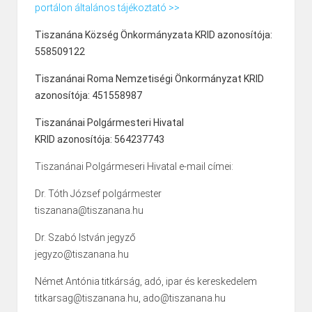
portálon általános tájékoztató >>
Tiszanána Község Önkormányzata KRID azonosítója:
558509122
Tiszanánai Roma Nemzetiségi Önkormányzat KRID
azonosítója: 451558987
Tiszanánai Polgármesteri Hivatal
KRID azonosítója: 564237743
Tiszanánai Polgármeseri Hivatal e-mail címei:
Dr. Tóth József polgármester
tiszanana@tiszanana.hu
Dr. Szabó István jegyző
jegyzo@tiszanana.hu
Német Antónia titkárság, adó, ipar és kereskedelem
titkarsag@tiszanana.hu, ado@tiszanana.hu