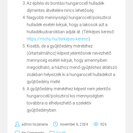
Az építési és bontási hungarocell hulladék
díjmentes átvételére nincs lehetőség.
Nagyobb mennyiségű hungarocell/polisztirol
hulladék esetén kérjük, hogy a lakosok azt a
hulladékudvarokban adják át. (Térképes kereső:
https://mohu.hu/terkepes-
kereso
)
Kisebb, de a gyűjtőedény méretéhez
(űrtartalmához) képest jelentősnek nevezhető
mennyiség esetén kérjük, hogy amennyiben
megoldható, a házhoz menő gyűjtéshez átlátszó
zsákban helyezzék ki a hungarocell hulladékot a
gyűjtőedény mellé.
A gyűjtőedény méretéhez képest nem jelentős
hungarocell/polisztirol kis mennyiségben
továbbra is elhelyezhető a szelektív
gyűjtőedényben.
admin.tiszanana
november 6, 2024
926