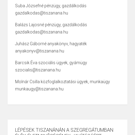
Suba Józsefné pénzügy, gazdálkodás
gazdalkodas@tiszanana.hu
Balázs Lajosné pénzügy, gazdálkodás
gazdalkodas@tiszanana.hu
Juhász Gáborné anyakönyv, hagyaték
anyakonyv@tiszanana.hu
Barcsik Éva szociális ügyek, gyámügy
szocialis@tiszanana.hu
Molnár Csilla közfoglalkoztatási ügyek, munkaügy
munkaugy@tiszanana.hu
LÉPÉSEK TISZANÁNÁN A SZEGREGÁTUMBAN