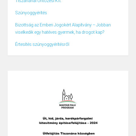
Tiszanánai Öntözési Kft.
Szúnyoggyérítés
Bizottság az Emberi Jogokért Alapítvány – Jobban
viselkedik egy hatéves gyermek, ha drogot kap?
Értesítés szúnyoggyérítésről