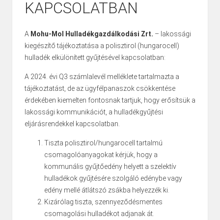
KAPCSOLATBAN
A
Mohu-Mol Hulladékgazdálkodási Zrt.
– lakossági
kiegészítő tájékoztatása a polisztirol (hungarocell)
hulladék elkülönített gyűjtésével kapcsolatban:
A 2024. évi Q3 számlalevél melléklete tartalmazta a
tájékoztatást, de az ügyfélpanaszok csökkentése
érdekében kiemelten fontosnak tartjuk, hogy erősítsük a
lakossági kommunikációt, a hulladékgyűjtési
eljárásrendekkel kapcsolatban.
Tiszta polisztirol/hungarocell tartalmú
csomagolóanyagokat kérjük, hogy a
kommunális gyűjtőedény helyett a szelektív
hulladékok gyűjtésére szolgáló edénybe vagy
edény mellé átlátszó zsákba helyezzék ki.
Kizárólag tiszta, szennyeződésmentes
csomagolási hulladékot adjanak át.