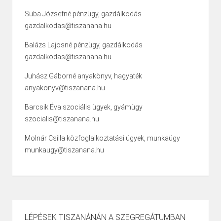
Suba Józsefné pénzügy, gazdálkodás
gazdalkodas@tiszanana.hu
Balázs Lajosné pénzügy, gazdálkodás
gazdalkodas@tiszanana.hu
Juhász Gáborné anyakönyv, hagyaték
anyakonyv@tiszanana.hu
Barcsik Éva szociális ügyek, gyámügy
szocialis@tiszanana.hu
Molnár Csilla közfoglalkoztatási ügyek, munkaügy
munkaugy@tiszanana.hu
LÉPÉSEK TISZANÁNÁN A SZEGREGÁTUMBAN