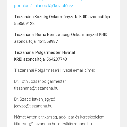
portálon általános tájékoztató >>
Tiszanána Község Önkormányzata KRID azonosítója:
558509122
Tiszanánai Roma Nemzetiségi Önkormányzat KRID
azonosítója: 451558987
Tiszanánai Polgármesteri Hivatal
KRID azonosítója: 564237743
Tiszanánai Polgármeseri Hivatal e-mail címei:
Dr. Tóth József polgármester
tiszanana@tiszanana.hu
Dr. Szabó István jegyző
jegyzo@tiszanana.hu
Német Antónia titkárság, adó, ipar és kereskedelem
titkarsag@tiszanana.hu, ado@tiszanana.hu