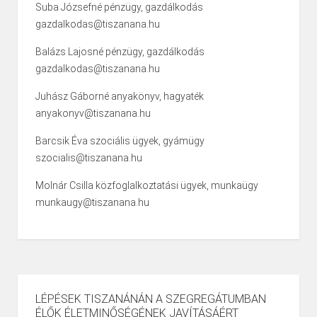
Suba Józsefné pénzügy, gazdálkodás
gazdalkodas@tiszanana.hu
Balázs Lajosné pénzügy, gazdálkodás
gazdalkodas@tiszanana.hu
Juhász Gáborné anyakönyv, hagyaték
anyakonyv@tiszanana.hu
Barcsik Éva szociális ügyek, gyámügy
szocialis@tiszanana.hu
Molnár Csilla közfoglalkoztatási ügyek, munkaügy
munkaugy@tiszanana.hu
LÉPÉSEK TISZANÁNÁN A SZEGREGÁTUMBAN
ÉLŐK ÉLETMINŐSÉGÉNEK JAVÍTÁSÁÉRT