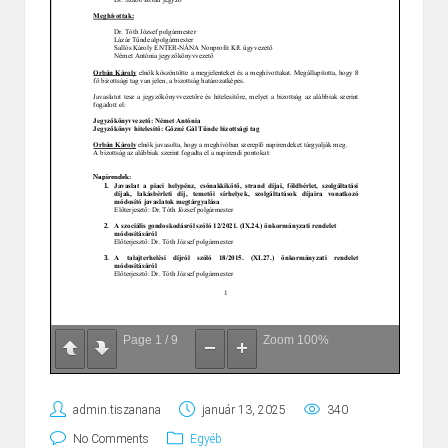
Page
1
/
9
Zoom
100%
admin.tiszanana
január 13, 2025
340
No Comments
Egyéb