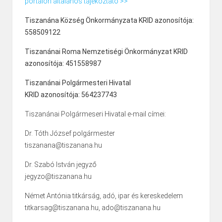
portálon általános tájékoztató >>
Tiszanána Község Önkormányzata KRID azonosítója:
558509122
Tiszanánai Roma Nemzetiségi Önkormányzat KRID
azonosítója: 451558987
Tiszanánai Polgármesteri Hivatal
KRID azonosítója: 564237743
Tiszanánai Polgármeseri Hivatal e-mail címei:
Dr. Tóth József polgármester
tiszanana@tiszanana.hu
Dr. Szabó István jegyző
jegyzo@tiszanana.hu
Német Antónia titkárság, adó, ipar és kereskedelem
titkarsag@tiszanana.hu, ado@tiszanana.hu