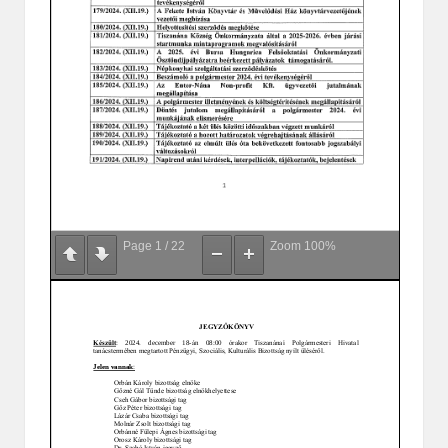
Page
1
/
22
Zoom
100%