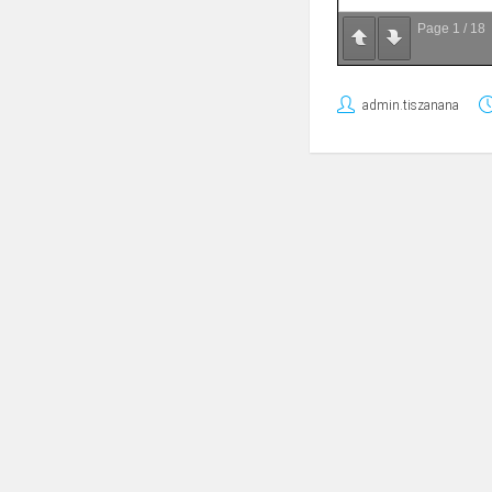
Page
1
/
18
admin.tiszanana