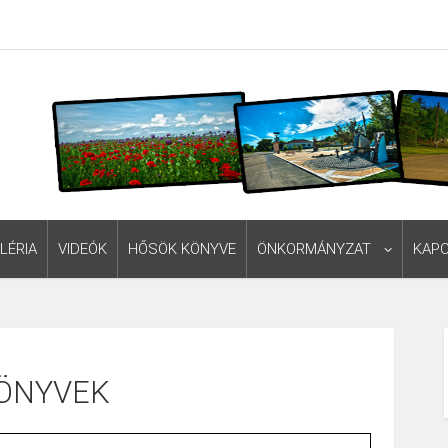
LÉRIA
VIDEÓK
HŐSÖK KÖNYVE
ÖNKORMÁNYZAT
KAP
ÖNYVEK