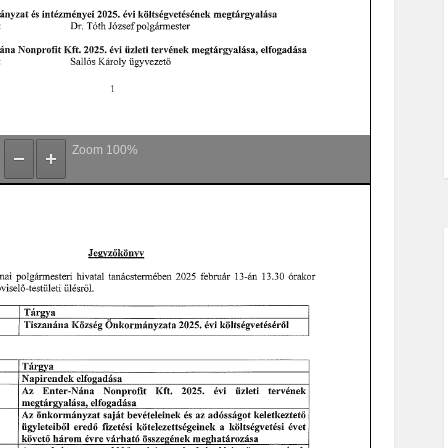
Zoom
100%