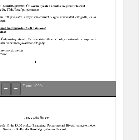
Zoom
100%