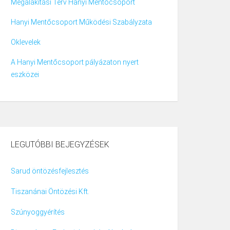
Megalakítási Terv Hanyi Mentőcsoport
Hanyi Mentőcsoport Működési Szabályzata
Oklevelek
A Hanyi Mentőcsoport pályázaton nyert
eszközei
LEGUTÓBBI BEJEGYZÉSEK
Sarud öntözésfejlesztés
Tiszanánai Öntözési Kft.
Szúnyoggyérítés