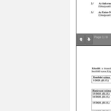
Page
1
/
8