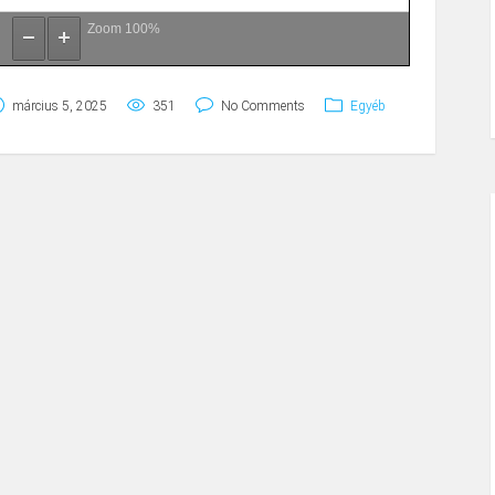
Zoom
100%
március 5, 2025
351
No Comments
Egyéb