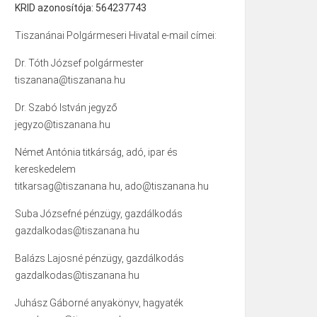
KRID azonosítója: 564237743
Tiszanánai Polgármeseri Hivatal e-mail címei:
Dr. Tóth József polgármester
tiszanana@tiszanana.hu
Dr. Szabó István jegyző
jegyzo@tiszanana.hu
Német Antónia titkárság, adó, ipar és
kereskedelem
titkarsag@tiszanana.hu, ado@tiszanana.hu
Suba Józsefné pénzügy, gazdálkodás
gazdalkodas@tiszanana.hu
Balázs Lajosné pénzügy, gazdálkodás
gazdalkodas@tiszanana.hu
Juhász Gáborné anyakönyv, hagyaték