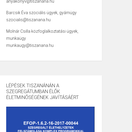
anyakonyv@tiszanana.hu
Barcsik Éva szociális ügyek, gyámügy
szocialis@tiszanana.hu
Molnár Csilla közfoglalkoztatási ügyek,
munkaügy
munkaugy@tiszanana.hu
LÉPÉSEK TISZANÁNÁN A
SZEGREGÁTUMBAN ÉLŐK
ÉLETMINŐSÉGÉNEK JAVÍTÁSÁÉRT