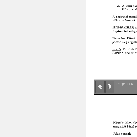
Page
1
/
4