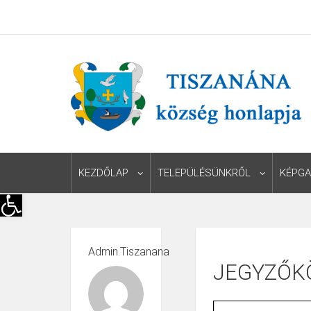
KEZDŐLAP
TELEPÜLÉSÜNKRŐL
KÉPGA
Eszköztár megnyitása
Admin.tiszanana
JEGYZŐK