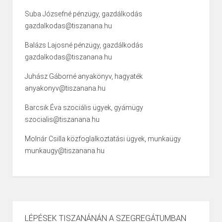
Suba Józsefné pénzügy, gazdálkodás
gazdalkodas@tiszanana.hu
Balázs Lajosné pénzügy, gazdálkodás
gazdalkodas@tiszanana.hu
Juhász Gáborné anyakönyv, hagyaték
anyakonyv@tiszanana.hu
Barcsik Éva szociális ügyek, gyámügy
szocialis@tiszanana.hu
Molnár Csilla közfoglalkoztatási ügyek, munkaügy
munkaugy@tiszanana.hu
LÉPÉSEK TISZANÁNÁN A SZEGREGÁTUMBAN