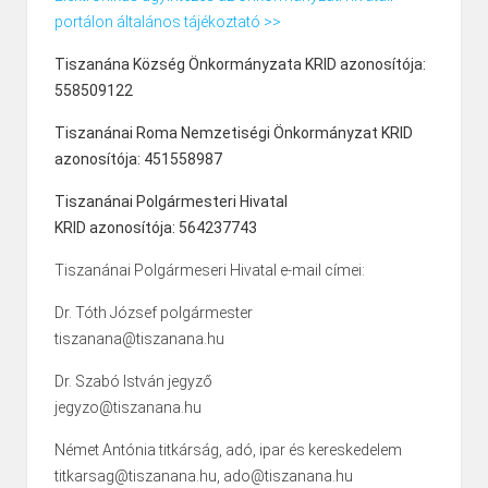
portálon általános tájékoztató >>
Tiszanána Község Önkormányzata KRID azonosítója:
558509122
Tiszanánai Roma Nemzetiségi Önkormányzat KRID
azonosítója: 451558987
Tiszanánai Polgármesteri Hivatal
KRID azonosítója: 564237743
Tiszanánai Polgármeseri Hivatal e-mail címei:
Dr. Tóth József polgármester
tiszanana@tiszanana.hu
Dr. Szabó István jegyző
jegyzo@tiszanana.hu
Német Antónia titkárság, adó, ipar és kereskedelem
titkarsag@tiszanana.hu, ado@tiszanana.hu