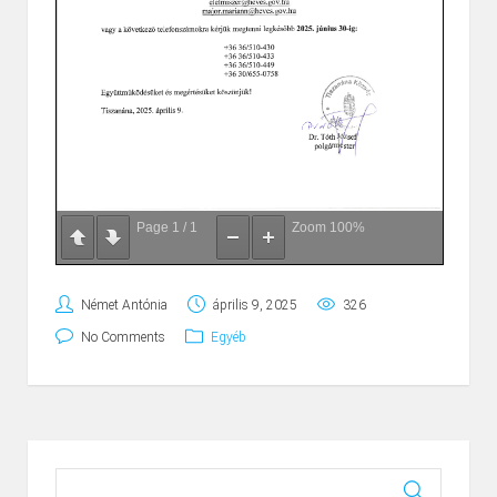
Page
1
/
1
Zoom
100%
Német Antónia
április 9, 2025
326
No Comments
Egyéb