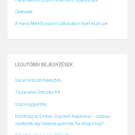
Hanyi Mentőcsoport Működési Szabályzata
Oklevelek
A Hanyi Mentőcsoport pályázaton nyert eszközei
LEGUTÓBBI BEJEGYZÉSEK
Sarud öntözésfejlesztés
Tiszanánai Öntözési Kft.
Szúnyoggyérítés
Bizottság az Emberi Jogokért Alapítvány – Jobban
viselkedik egy hatéves gyermek, ha drogot kap?