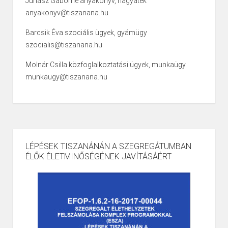
Juhász Gáborné anyakönyv, hagyaték
anyakonyv@tiszanana.hu
Barcsik Éva szociális ügyek, gyámügy
szocialis@tiszanana.hu
Molnár Csilla közfoglalkoztatási ügyek, munkaügy
munkaugy@tiszanana.hu
LÉPÉSEK TISZANÁNÁN A SZEGREGÁTUMBAN
ÉLŐK ÉLETMINŐSÉGÉNEK JAVÍTÁSÁÉRT