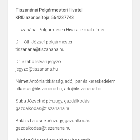
Tiszanánai Polgármesteri Hivatal
KRID azonosítója: 564237743
Tiszanánai Polgármeseri Hivatal e-mail címei:
Dr. Tóth József polgármester
tiszanana@tiszanana.hu
Dr. Szabó István jegyző
jegyzo@tiszanana.hu
Német Antónia titkárság, adó, ipar és kereskedelem
titkarsag@tiszanana.hu, ado@tiszanana.hu
Suba Józsefné pénzügy, gazdálkodás
gazdalkodas@tiszanana.hu
Balázs Lajosné pénzügy, gazdálkodás
gazdalkodas@tiszanana.hu