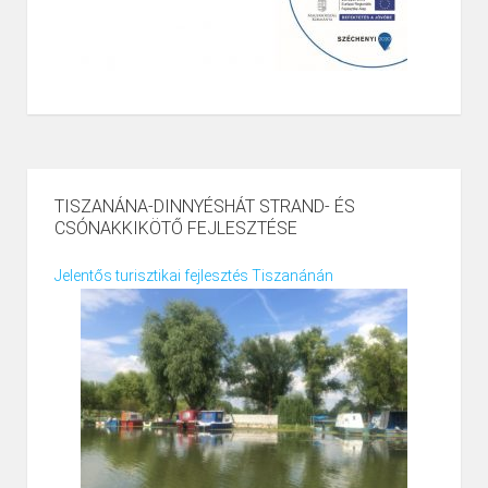
TISZANÁNA-DINNYÉSHÁT STRAND- ÉS
CSÓNAKKIKÖTŐ FEJLESZTÉSE
Jelentős turisztikai fejlesztés Tiszanánán