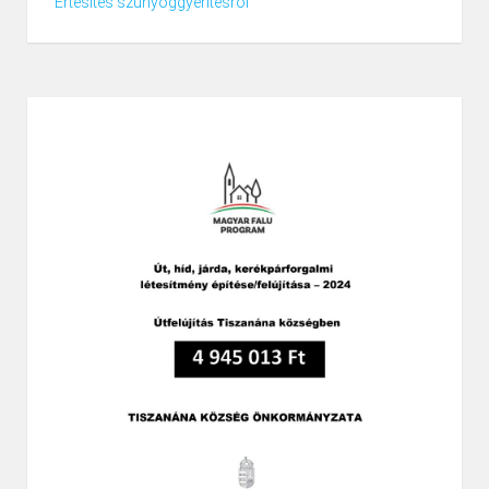
Értesítés szúnyoggyérítésről