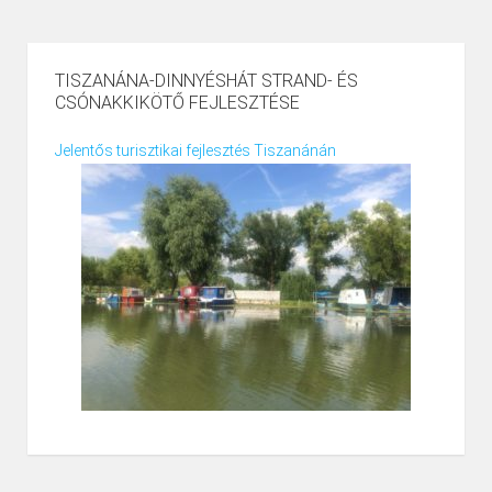
TISZANÁNA-DINNYÉSHÁT STRAND- ÉS
CSÓNAKKIKÖTŐ FEJLESZTÉSE
Jelentős turisztikai fejlesztés Tiszanánán