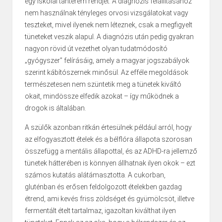
egy iskolai tanterem rendjét. A diagnózis felállításához
nem használnak tényleges orvosi vizsgálatokat vagy
teszteket, mivel ilyenek nem léteznek, csak a megfigyelt
tüneteket veszik alapul. A diagnózis után pedig gyakran
nagyon rövid út vezethet olyan tudatmódosító
„gyógyszer” felírásáig, amely a magyar jogszabályok
szerint kábítószernek minősül. Az efféle megoldások
természetesen nem szüntetik meg a tünetek kiváltó
okait, mindössze elfedik azokat – így működnek a
drogok is általában.
A szülők azonban ritkán értesülnek például arról, hogy
az elfogyasztott ételek és a bélflóra állapota szorosan
összefügg a mentális állapottal, és az ADHD-ra jellemző
tünetek hátterében is könnyen állhatnak ilyen okok – ezt
számos kutatás alátámasztotta. A cukorban,
gluténban és erősen feldolgozott ételekben gazdag
étrend, ami kevés friss zöldséget és gyümölcsöt, illetve
fermentált ételt tartalmaz, igazoltan kiválthat ilyen