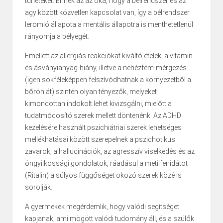
tüneteket. Ennek az az oka, hogy a bélrendszer és az
agy között közvetlen kapcsolat van, így a bélrendszer
leromló állapota a mentális állapotra is menthetetlenül
rányomja a bélyegét.
Emellett az allergiás reakciókat kiváltó ételek, a vitamin-
és ásványianyag-hiány, illetve a nehézfém-mérgezés
(igen sokféleképpen felszívódhatnak a környezetből a
bőrön át) szintén olyan tényezők, melyeket
kimondottan indokolt lehet kivizsgálni, mielőtt a
tudatmódosító szerek mellett döntenénk. Az ADHD
kezelésére használt pszichiátriai szerek lehetséges
mellékhatásai között szerepelnek a pszichotikus
zavarok, a hallucinációk, az agresszív viselkedés és az
öngyilkossági gondolatok, ráadásul a metilfenidátot
(Ritalin) a súlyos függőséget okozó szerek közé is
sorolják.
A gyermekek megérdemlik, hogy valódi segítséget
kapjanak, ami mögött valódi tudomány áll, és a szülők