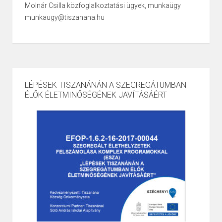
Molnár Csilla közfoglalkoztatási ügyek, munkaügy
munkaugy@tiszanana.hu
LÉPÉSEK TISZANÁNÁN A SZEGREGÁTUMBAN
ÉLŐK ÉLETMINŐSÉGÉNEK JAVÍTÁSÁÉRT