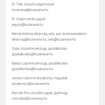
Dr. Tóth József polgármester
tiszanana@tiszanana.hu
Dr. Szabó István jegyző
jegyzo@tiszanana.hu
Német Antónia titkárság, adó, ipar és kereskedelem
titkarsag@tiszanana.hu, ado@tiszanana.hu
Suba Józsefné pénzügy, gazdálkodás
gazdalkodas@tiszanana.hu
Balázs Lajosné pénzügy, gazdálkodás
gazdalkodas@tiszanana.hu
Juhász Gáborné anyakönyv, hagyaték
anyakonyv@tiszanana.hu
Barcsik Éva szociális ügyek, gyámügy
szocialis@tiszanana.hu