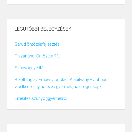
LEGUTÓBBI BEJEGYZÉSEK
Sarud öntözésfejlesztés
Tiszanánai Öntözési Kft.
Szúnyoggyérítés
Bizottság az Emberi Jogokért Alapítvány – Jobban
viselkedik egy hatéves gyermek, ha drogot kap?
Értesítés szúnyoggyérítésről