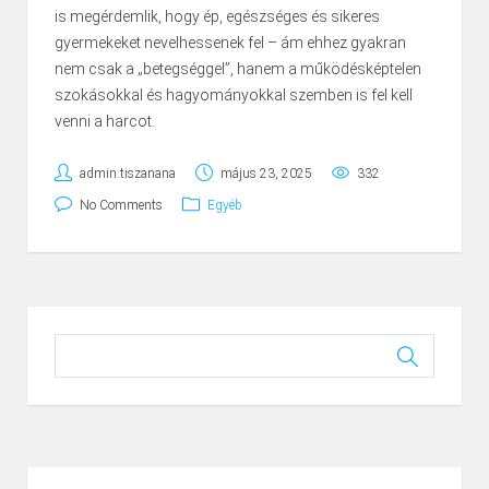
is megérdemlik, hogy ép, egészséges és sikeres
gyermekeket nevelhessenek fel – ám ehhez gyakran
nem csak a „betegséggel”, hanem a működésképtelen
szokásokkal és hagyományokkal szemben is fel kell
venni a harcot.
admin.tiszanana
május 23, 2025
332
No Comments
Egyéb