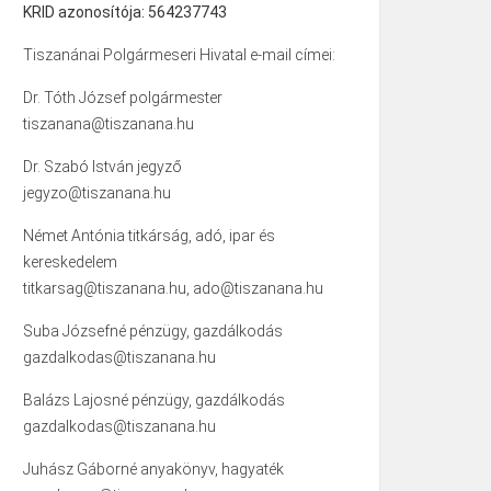
KRID azonosítója: 564237743
Tiszanánai Polgármeseri Hivatal e-mail címei:
Dr. Tóth József polgármester
tiszanana@tiszanana.hu
Dr. Szabó István jegyző
jegyzo@tiszanana.hu
Német Antónia titkárság, adó, ipar és
kereskedelem
titkarsag@tiszanana.hu, ado@tiszanana.hu
Suba Józsefné pénzügy, gazdálkodás
gazdalkodas@tiszanana.hu
Balázs Lajosné pénzügy, gazdálkodás
gazdalkodas@tiszanana.hu
Juhász Gáborné anyakönyv, hagyaték