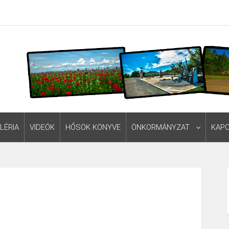
LÉRIA
VIDEÓK
HŐSÖK KÖNYVE
ÖNKORMÁNYZAT
KAP