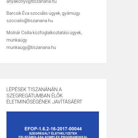
anyakonyv@tiszanana.hu
Barcsik Éva szociális ügyek, gyámügy
szocialis@tiszanana.hu
Molnár Csilla közfoglalkoztatási ügyek,
munkaügy
munkaugy@tiszanana.hu
LÉPÉSEK TISZANÁNÁN A
SZEGREGÁTUMBAN ÉLŐK
ÉLETMINŐSÉGÉNEK JAVÍTÁSÁÉRT