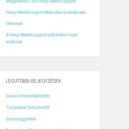
Megalakítási Terv Hanyi Mentőcsoport
Hanyi Mentőcsoport Működési Szabályzata
Oklevelek
A Hanyi Mentőcsoport pályázaton nyert
eszközei
LEGUTÓBBI BEJEGYZÉSEK
Sarud öntözésfejlesztés
Tiszanánai Öntözési Kft.
Szúnyoggyérítés