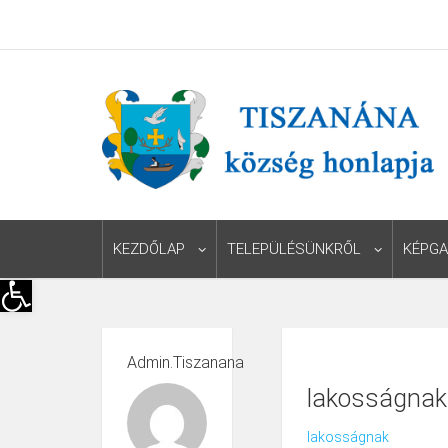
KEZDŐLAP
TELEPÜLÉSÜNKRŐL
KÉPGA
Eszköztár megnyitása
Admin.tiszanana
lakosságnak
lakosságnak